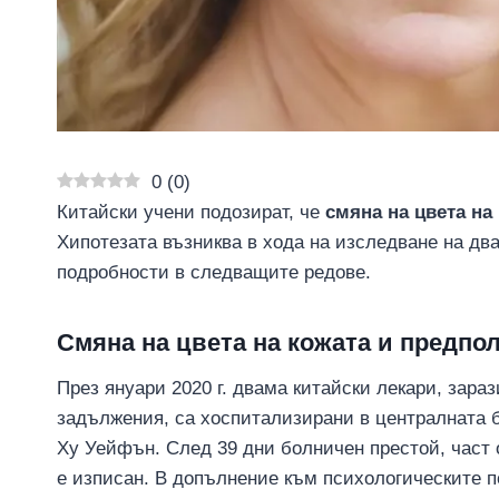
0
(
0
)
Китайски учени подозират, че
смяна на цвета на
Хипотезата възниква в хода на изследване на дв
подробности в следващите редове.
Смяна на цвета на кожата и предпол
През януари 2020 г. двама китайски лекари, зара
задължения, са хоспитализирани в централната б
Ху Уейфън. След 39 дни болничен престой, част о
е изписан. В допълнение към психологическите 