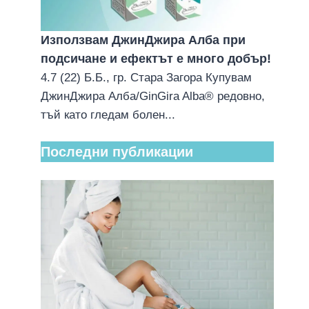
Използвам ДжинДжира Алба при
подсичане и ефектът е много добър!
4.7 (22) Б.Б., гр. Стара Загора Купувам
ДжинДжира Алба/GinGira Alba® редовно,
тъй като гледам болен...
Последни публикации