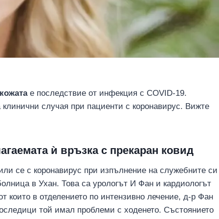
 кожата
е последствие от инфекция с COVID-19.
а клинични случая при пациенти с коронавирус. Вижте
агаемата ѝ връзка с прекаран ковид
зили се с коронавирус при изпълнение на служебните си
олница в Ухан. Това са урологът И Фан и кардиологът
т които в отделението по интензивно лечение, д-р Фан
последици той имал проблеми с ходенето. Състоянието