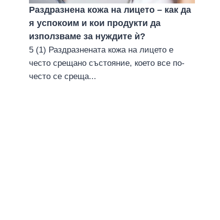
Раздразнена кожа на лицето – как да
я успокоим и кои продукти да
използваме за нуждите ѝ?
5 (1) Раздразнената кожа на лицето е
често срещано състояние, което все по-
често се среща...
Слънцезащита на кожата –
защо е важна?
16 август 2016