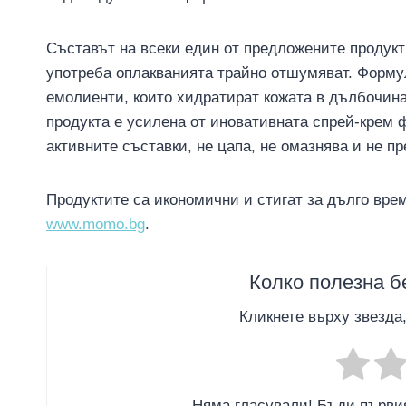
Съставът на всеки един от предложените продукт
употреба оплакванията трайно отшумяват. Форму
емолиенти, които хидратират кожата в дълбочин
продукта е усилена от иновативната спрей-крем 
активните съставки, не цапа, не омазнява и не п
Продуктите са икономични и стигат за дълго врем
www.momo.bg
.
Колко полезна б
Кликнете върху звезда
Няма гласували! Бъди първия