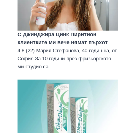
С ДжинДжира Цинк Пиритион
клиентките ми вече нямат пърхoт
4.8 (22) Мария Стефанова, 40-годишна, от
София За 10 години през фризьорското
ми студио са...