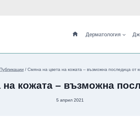
Дерматология
Дж
Публикации
/
Смяна на цвета на кожата – възможнa последица от к
 на кожата – възможнa пос
5 април 2021