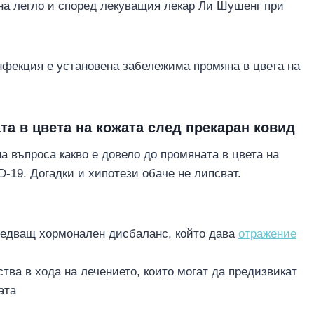
 на легло и според лекуващия лекар Ли Шушенг при
нфекция е установена забележима промяна в цвета на
та в цвета на кожата след прекаран ковид
а въпроса какво е довело до промяната в цвета на
-19. Догадки и хипотези обаче не липсват.
ледващ хормонален дисбаланс, който дава
отражение
тва в хода на лечението, които могат да предизвикат
ата