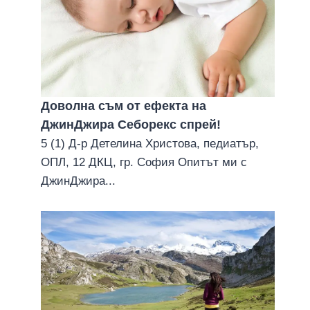
Доволна съм от ефекта на
ДжинДжира Себорекс спрей!
5 (1) Д-р Детелина Христова, педиатър,
ОПЛ, 12 ДКЦ, гр. София Опитът ми с
ДжинДжира...