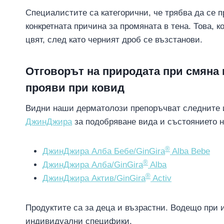
Специалистите са категорични, че трябва да се 
конкретната причина за промяната в тена. Това, 
цвят, след като черният дроб се възстанови.
Отговорът на природата при смяна 
прояви при ковид
Видни наши дерматолози препоръчват следните 
ДжинДжира
за подобряване вида и състоянието н
®
ДжинДжира Алба Бебе/GinGira
Alba Bebe
®
ДжинДжира Алба/GinGira
Alba
®
ДжинДжира Актив/GinGira
Activ
Продуктите са за деца и възрастни. Водещо при 
индивидуални специфики.