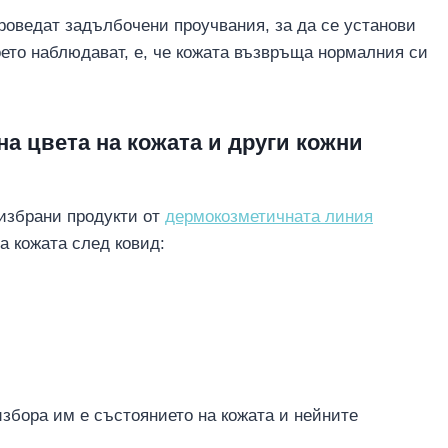
проведат задълбочени проучвания, за да се установи
което наблюдават, е, че кожата възвръща нормалния си
на цвета на кожата и други кожни
избрани продукти от
дермокозметичната линия
а кожата след ковид:
избора им е състоянието на кожата и нейните