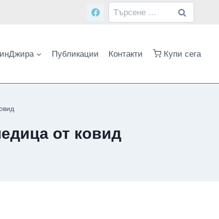
Търсене
за:
инДжира
Публикации
Контакти
Купи сега
овид
ледица от ковид