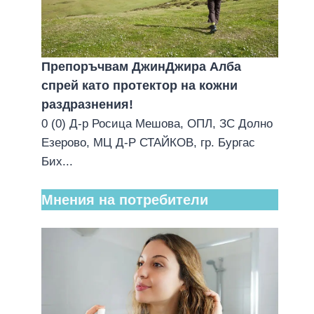
Препоръчвам ДжинДжира Алба
спрей като протектор на кожни
раздразнения!
0 (0) Д-р Росица Мешова, ОПЛ, ЗС Долно
Езерово, МЦ Д-Р СТАЙКОВ, гр. Бургас
Бих...
Мнения на потребители