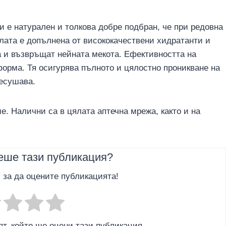
и е натурален и толкова добре подбран, че при редовна
лата е допълнена от висококачествени хидратанти и
а и възвръщат нейната мекота. Ефективността на
форма. Тя осигурява пълното и цялостно проникване на
ресушава.
е. Налични са в цялата аптечна мрежа, както и на
еше тази публикация?
, за да оцените публикацията!
т, който ще оцени тази публикация.