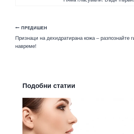
Навигация
ПРЕДИШЕН
Признаци на дехидратирана кожа – разпознайте г
навреме!
Подобни статии