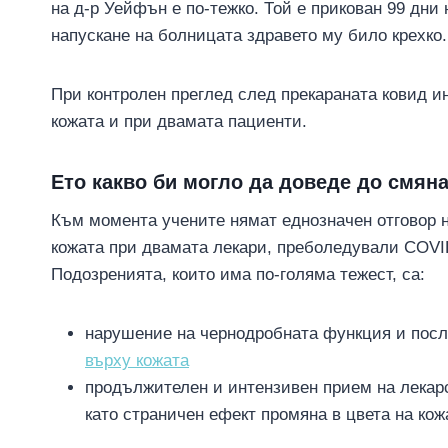
на д-р Уейфън е по-тежко. Той е прикован 99 дни
напускане на болницата здравето му било крехко.
При контролен преглед след прекараната ковид и
кожата и при двамата пациенти.
Ето какво би могло да доведе до смяна
Към момента учените нямат еднозначен отговор н
кожата при двамата лекари, преболедували COVID
Подозренията, които има по-голяма тежест, са:
нарушение на чернодробната функция и пос
върху кожата
продължителен и интензивен прием на лекарс
като страничен ефект промяна в цвета на кож