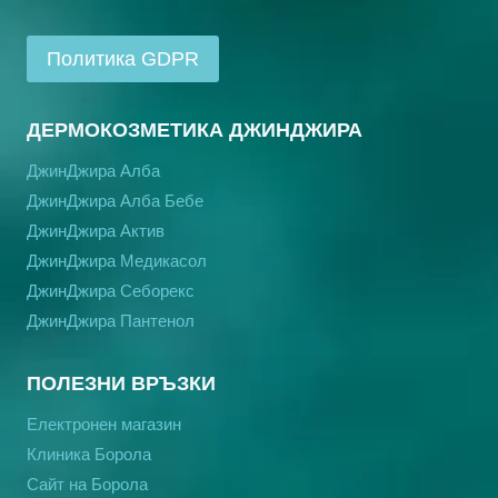
Политика GDPR
ДЕРМОКОЗМЕТИКА ДЖИНДЖИРА
ДжинДжира Алба
ДжинДжира Алба Бебе
ДжинДжира Актив
ДжинДжира Медикасол
ДжинДжира Себорекс
ДжинДжира Пантенол
ПОЛЕЗНИ ВРЪЗКИ
Електронен магазин
Клиника Борола
Сайт на Борола