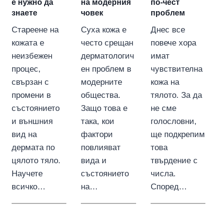
е нужно да
на модерния
по-чест
знаете
човек
проблем
Стареене на
Суха кожа е
Днес все
кожата е
често срещан
повече хора
неизбежен
дерматологич
имат
процес,
ен проблем в
чувствителна
свързан с
модерните
кожа на
промени в
общества.
тялото. За да
състоянието
Защо това е
не сме
и външния
така, кои
голословни,
вид на
фактори
ще подкрепим
дермата по
повлияват
това
цялото тяло.
вида и
твърдение с
Научете
състоянието
числа.
всичко…
на…
Според…