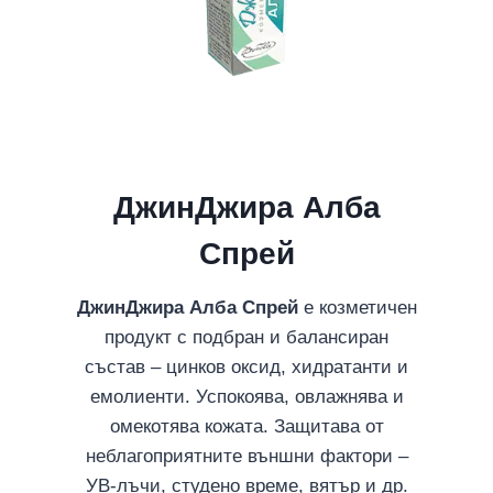
ДжинДжира Алба
Спрей
ДжинДжира Алба Спрей
е козметичен
продукт с подбран и балансиран
състав – цинков оксид, хидратанти и
емолиенти. Успокоява, овлажнява и
омекотява кожата. Защитава от
неблагоприятните външни фактори –
УВ-лъчи, студено време, вятър и др.