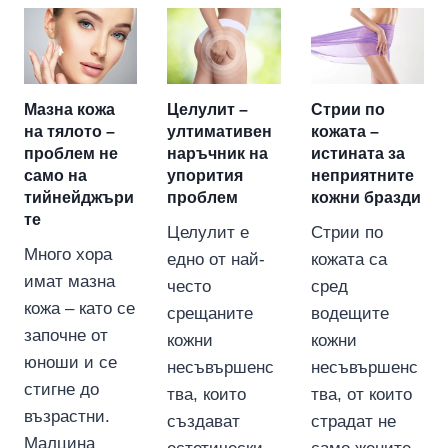
Мазна кожа
Целулит –
Стрии по
на тялото –
ултимативен
кожата –
проблем не
наръчник на
истината за
само на
упорития
неприятните
тийнейджъри
проблем
кожни бразди
те
Целулит е
Стрии по
Много хора
едно от най-
кожата са
имат мазна
често
сред
кожа – като се
срещаните
водещите
започне от
кожни
кожни
юноши и се
несъвършенс
несъвършенс
стигне до
тва, които
тва, от които
възрастни.
създават
страдат не
Малцина