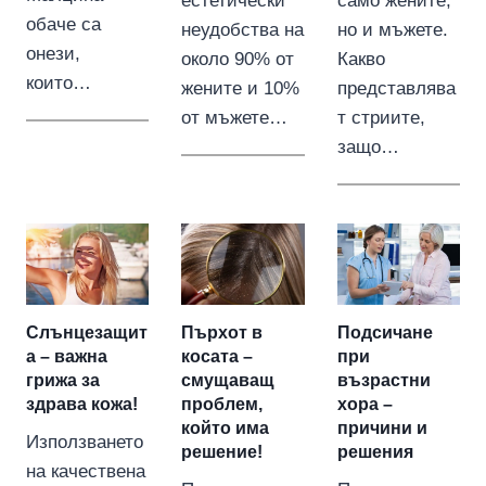
естетически
само жените,
обаче са
неудобства на
но и мъжете.
онези,
около 90% от
Какво
които…
жените и 10%
представлява
от мъжете…
т стриите,
защо…
Слънцезащит
Пърхот в
Подсичане
а – важна
косата –
при
грижа за
смущаващ
възрастни
здрава кожа!
проблем,
хора –
който има
причини и
Използването
решение!
решения
на качествена