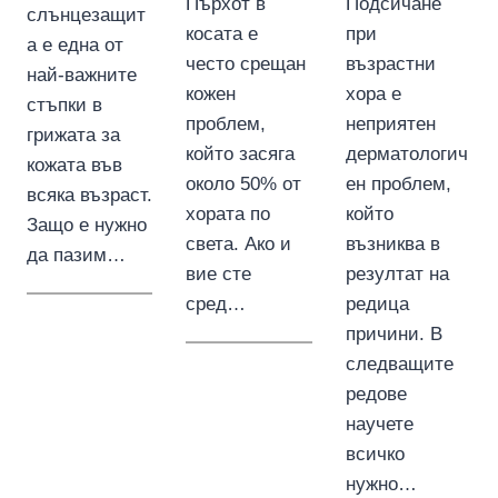
Пърхот в
Подсичане
слънцезащит
косата е
при
а е една от
често срещан
възрастни
най-важните
кожен
хора е
стъпки в
проблем,
неприятен
грижата за
който засяга
дерматологич
кожата във
около 50% от
ен проблем,
всяка възраст.
хората по
който
Защо е нужно
света. Ако и
възниква в
да пазим…
вие сте
резултат на
сред…
редица
причини. В
следващите
редове
научете
всичко
нужно…