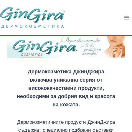
Към
съдържанието
Дермокозметика ДжинДжира
включва уникална серия от
висококачествени продукти,
необходими за добрия вид и красота
на кожата.
Дермокозметичните продукти ДжинДжира
съдържат специално подбрани съставки