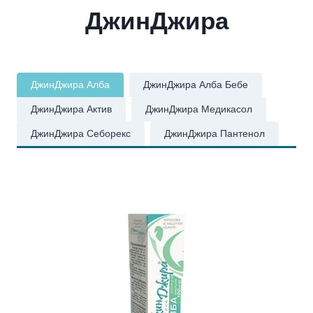
ДжинДжира
ДжинДжира Алба
ДжинДжира Алба Бебе
ДжинДжира Актив
ДжинДжира Медикасол
ДжинДжира Себорекс
ДжинДжира Пантенол