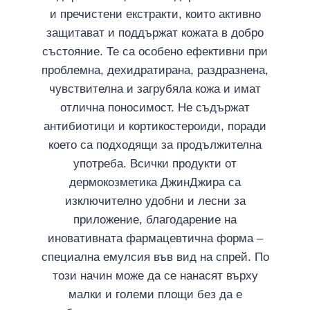
и пречистени екстракти, които активно
защитават и поддържат кожата в добро
състояние. Те са особено ефективни при
проблемна, дехидратирана, раздразнена,
чувствителна и загрубяла кожа и имат
отлична поносимост. Не съдържат
антибиотици и кортикостероиди, поради
което са подходящи за продължителна
употреба. Всички продукти от
дермокозметика ДжинДжира са
изключително удобни и лесни за
приложение, благодарение на
иновативната фармацевтична форма –
специална емулсия във вид на спрей. По
този начин може да се нанасят върху
малки и големи площи без да е