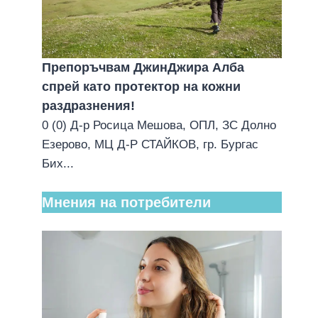
Препоръчвам ДжинДжира Алба
спрей като протектор на кожни
раздразнения!
0 (0) Д-р Росица Мешова, ОПЛ, ЗС Долно
Езерово, МЦ Д-Р СТАЙКОВ, гр. Бургас
Бих...
Мнения на потребители