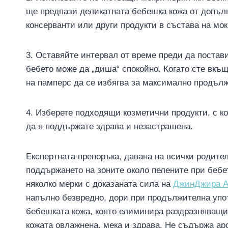
ще предпази деликатната бебешка кожа от допъл
консерванти или други продукти в състава на мок
3. Оставяйте интервал от време преди да постави
бебето може да „диша“ спокойно. Когато сте вкъ
на памперс да се избягва за максимално продъл
4. Изберете подходящи козметични продукти, с к
да я поддържате здрава и незастрашена.
Експертната препоръка, давана на всички родите
поддържането на зоните около пелените при бебе
няколко мерки с доказаната сила на
ДжинДжира А
напълно безвредно, дори при продължителна упо
бебешката кожа, която елиминира раздразняващи
кожата овлажнена, мека и здрава. Не съдържа ар