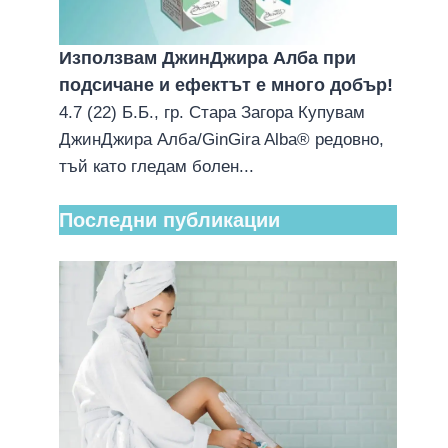
Използвам ДжинДжира Алба при
подсичане и ефектът е много добър!
4.7 (22) Б.Б., гр. Стара Загора Купувам
ДжинДжира Алба/GinGira Alba® редовно,
тъй като гледам болен...
Последни публикации
GinGira Medicasol е подходящ
при стрии