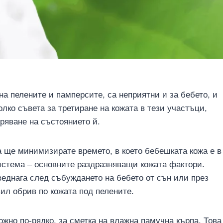
на пелените и памперсите, са неприятни и за бебето, и
лко съвета за третиране на кожата в тези участъци,
ряване на състоянието й.
а ще минимизирате времето, в което бебешката кожа е в
система – основните раздразняващи кожата фактори.
веднага след събуждането на бебето от сън или през
звил обрив по кожата под пелените.
жно по-рядко, за сметка на влажна памучна кърпа. Това