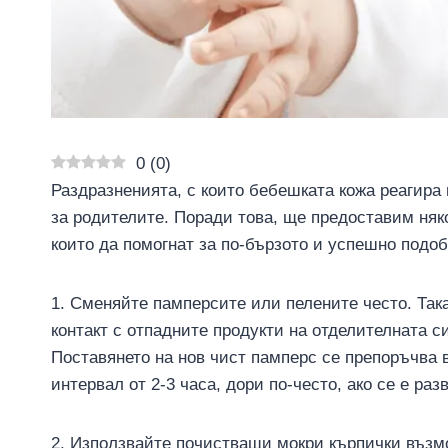
0
(
0
)
Раздразненията, с които бебешката кожа реагира 
за родителите. Поради това, ще предоставим няко
които да помогнат за по-бързото и успешно подоб
1. Сменяйте памперсите или пелените често. Так
контакт с отпадните продукти на отделителната 
Поставянето на нов чист памперс се препоръчва 
интервал от 2-3 часа, дори по-често, ако се е ра
2. Използвайте почистващи мокри кърпички възмо