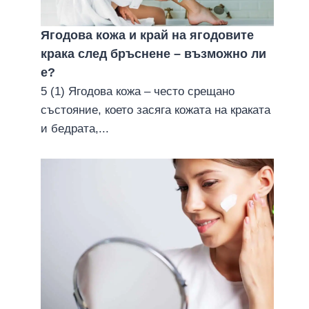
25 юни 2014
Ягодова кожа и край на ягодовите
крака след бръснене – възможно ли
е?
5 (1) Ягодова кожа – често срещано
състояние, което засяга кожата на краката
и бедрата,...