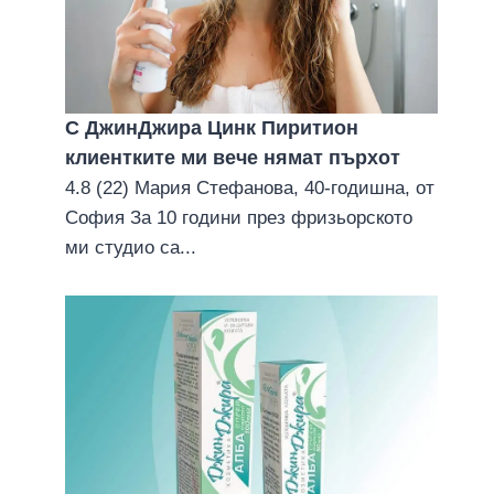
С ДжинДжира Цинк Пиритион
клиентките ми вече нямат пърхoт
4.8 (22) Мария Стефанова, 40-годишна, от
София За 10 години през фризьорското
ми студио са...