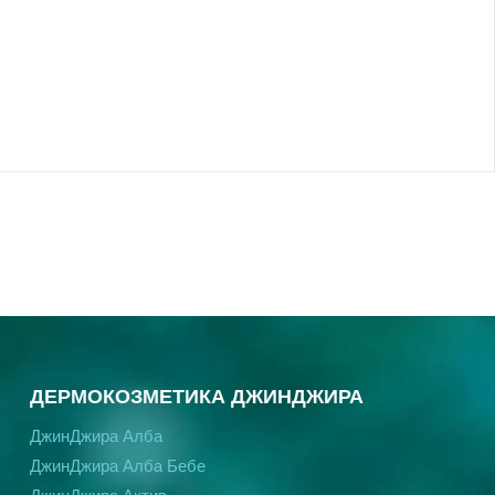
ДЕРМОКОЗМЕТИКА ДЖИНДЖИРА
ДжинДжира Алба
ДжинДжира Алба Бебе