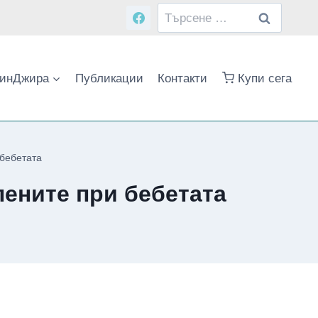
Търсене
за:
инДжира
Публикации
Контакти
Купи сега
 бебетата
лените при бебетата