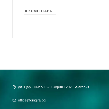
0
КОМЕНТАРA
ул. Цар Симеон 52, София 1202, България
office@gingira.bg