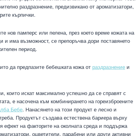
нително раздразнение, предизвикано от ароматизатори,
рите кърпички.
те нов памперс или пелена, през което време кожата на
щи и има възможност, се препоръчва дори поставянето
жителен период.
оито да предпазите бебешката кожа от
раздразнение
и
ли, които искат максимално успешно да се справят с
тата, е насочена към комбинирането на гореизброените
лба Бебе
. Нанасянето на този продукт е лесно и
треба. Продуктът създава естествена бариера върху
я ефект на факторите на околната среда и поддържа
оматизатори, оцветители, парабени или други активни