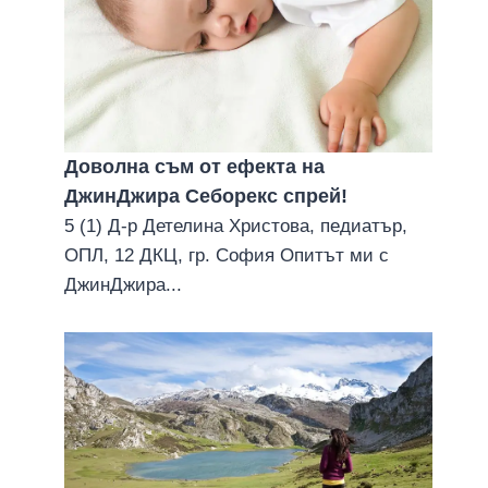
Доволна съм от ефекта на
ДжинДжира Себорекс спрей!
5 (1) Д-р Детелина Христова, педиатър,
ОПЛ, 12 ДКЦ, гр. София Опитът ми с
ДжинДжира...