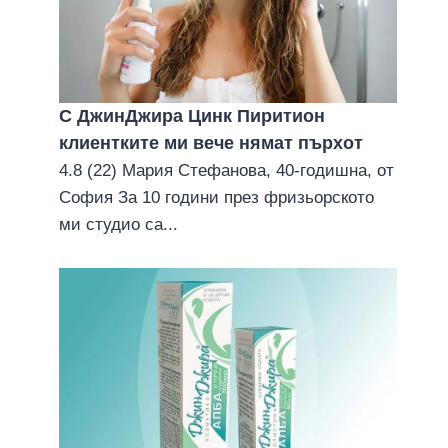
С ДжинДжира Цинк Пиритион
клиентките ми вече нямат пърхoт
4.8 (22) Мария Стефанова, 40-годишна, от
София За 10 години през фризьорското
ми студио са...