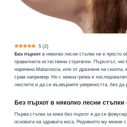
5
(
2
)
Без пърхот
в няколко лесни стъпки не е просто 
правилните естествени стратегии. Пърхотът, чес
наречена Malassezia, или от дразнене на скалпа
срам например. Но с нежна грижа и последовател
люспите и да си възвърнете увереността, без да 
Без пърхот в няколко лесни стъпки 
Първа стъпка за кожа без пърхот е да се фокусир
основата на здравата коса. Редовното му миене