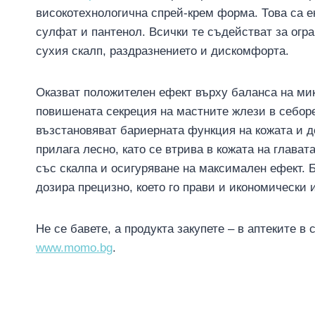
високотехнологична спрей-крем форма. Това са екс
сулфат и пантенол. Всички те съдействат за огр
сухия скалп, раздразнението и дискомфорта.
Оказват положителен ефект върху баланса на мик
повишената секреция на мастните жлези в себор
възстановяват бариерната функция на кожата и д
прилага лесно, като се втрива в кожата на глава
със скалпа и осигуряване на максимален ефект. Б
дозира прецизно, което го прави и икономически 
Не се бавете, а продукта закупете – в аптеките в
www.momo.bg
.