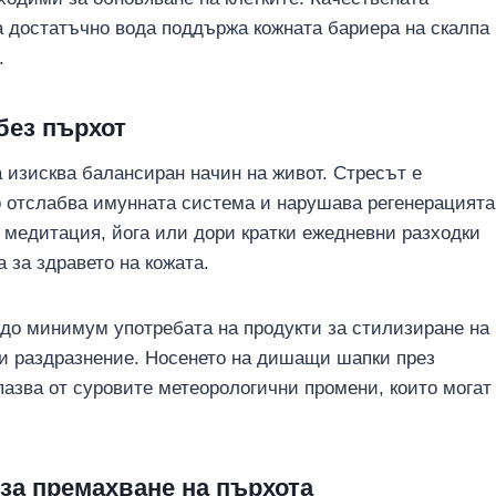
а достатъчно вода поддържа кожната бариера на скалпа
.
без пърхот
ва изисква балансиран начин на живот. Стресът е
то отслабва имунната система и нарушава регенерацията
о медитация, йога или дори кратки ежедневни разходки
а за здравето на кожата.
 до минимум употребата на продукти за стилизиране на
 и раздразнение. Носенето на дишащи шапки през
пазва от суровите метеорологични промени, които могат
 за премахване на пърхота