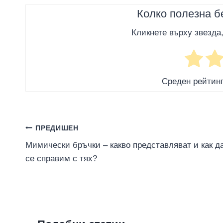
Колко полезна б
Кликнете върху звезда
Среден рейтин
Навигация
ПРЕДИШЕН
Мимически бръчки – какво представляват и как д
се справим с тях?