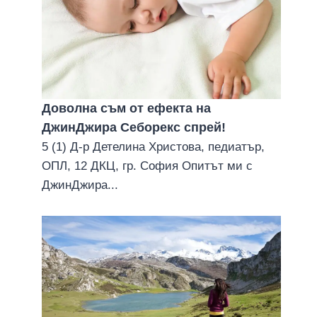
Доволна съм от ефекта на
ДжинДжира Себорекс спрей!
5 (1) Д-р Детелина Христова, педиатър,
ОПЛ, 12 ДКЦ, гр. София Опитът ми с
ДжинДжира...