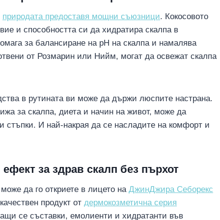
,
природата предоставя мощни съюзници
. Кокосовото
вие и способността си да хидратира скалпа в
помага за балансиране на pH на скалпа и намалява
отвени от Розмарин или Нийм, могат да освежат скалпа
дства в рутината ви може да държи люспите настрана.
жа за скалпа, диета и начин на живот, може да
и стъпки. И най-накрая да се насладите на комфорт и
 ефект за здрав скалп без пърхот
 може да го откриете в лицето на
ДжинДжира Себорекс
окачествен продукт от
дермокозметична серия
ащи се съставки, емолиенти и хидратанти във