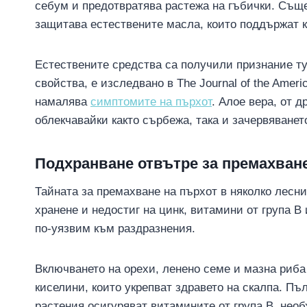
себум и предотвратява растежа на гъбички. Същ
защитава естествените масла, които поддържат к
Естествените средства са получили признание ту
свойства, е изследвано в The Journal of the Amer
намалява
симптомите на пърхот
. Алое вера, от 
облекчавайки както сърбежа, така и зачервяванет
Подхранване отвътре за премахване
Тайната за премахване на пърхот в няколко лесни
хранене и недостиг на цинк, витамини от група В
по-уязвим към раздразнения.
Включването на орехи, ленено семе и мазна риба
киселини, които укрепват здравето на скалпа. П
растения осигуряват витамините от група В, необ