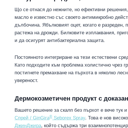
Що се отнася до нежните, но ефективни решения
масло е известно със своето антимикробно дейст
дълбочина. Ябълковият оцет, когато е разреден, 
растежа на дрожди. Билковите изплаквания, приг
и да осигурят антибактериална защита.
Постоянното интегриране на тези естествени сре
Като подходите към проблема холистично чрез гри
постигнете премахване на пърхота в няколко лесн
увереност.
Дермокозметичен продукт с доказан
Вашето решение за скалп без пърхот е вече тук и
®
Спрей / GinGira
Seborex Spray
. Това е нов висок
ДжинДжира
, който съдържа три взаимнопотенцир