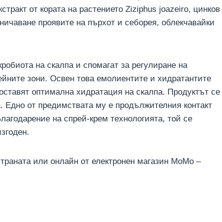
тракт от кората на растението Ziziphus joazeiro, цинков
аничаване проявите на пърхот и себорея, облекчавайки
робиота на скалпа и спомагат за регулиране на
ейните зони. Освен това емолиентите и хидратантите
оставят оптимална хидратация на скалпа. Продуктът се
та. Едно от предимствата му е продължителния контакт
лагодарение на спрей-крем технологията, той се
изгоден.
 страната или онлайн от електронен магазин МоМо –