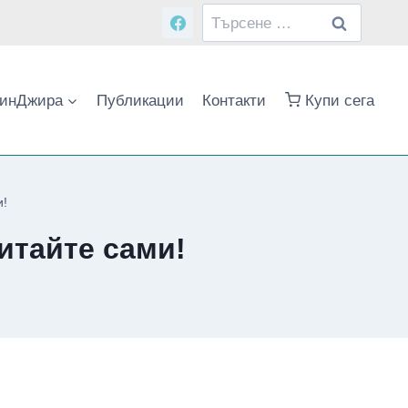
Търсене
за:
инДжира
Публикации
Контакти
Купи сега
и!
итайте сами!