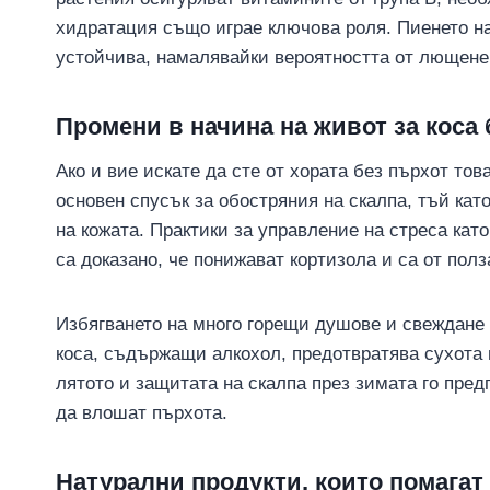
хидратация също играе ключова роля. Пиенето н
устойчива, намалявайки вероятността от лющене
Промени в начина на живот за коса 
Ако и вие искате да сте от хората без пърхот то
основен спусък за обостряния на скалпа, тъй ка
на кожата. Практики за управление на стреса кат
са доказано, че понижават кортизола и са от полз
Избягването на много горещи душове и свеждане
коса, съдържащи алкохол, предотвратява сухота
лятото и защитата на скалпа през зимата го пред
да влошат пърхота.
Натурални продукти, които помагат