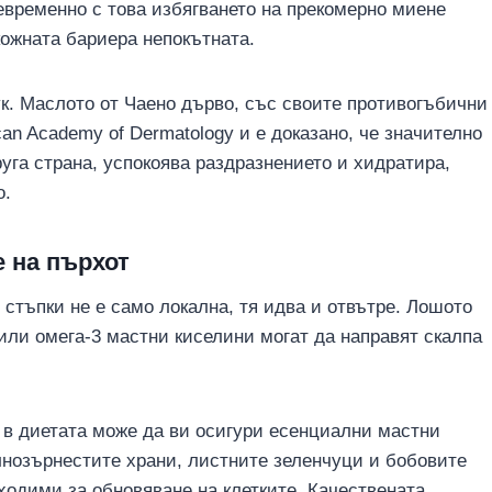
евременно с това избягването на прекомерно миене
ожната бариера непокътната.
к. Маслото от Чаено дърво, със своите противогъбични
ican Academy of Dermatology и е доказано, че значително
друга страна, успокоява раздразнението и хидратира,
о.
 на пърхот
 стъпки не е само локална, тя идва и отвътре. Лошото
 или омега-3 мастни киселини могат да направят скалпа
 в диетата може да ви осигури есенциални мастни
ълнозърнестите храни, листните зеленчуци и бобовите
ходими за обновяване на клетките. Качествената