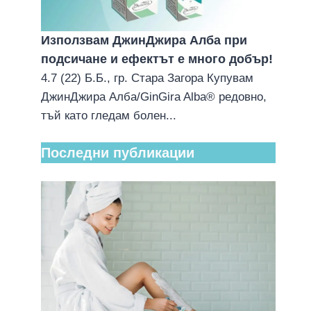
Използвам ДжинДжира Алба при
подсичане и ефектът е много добър!
4.7 (22) Б.Б., гр. Стара Загора Купувам
ДжинДжира Алба/GinGira Alba® редовно,
тъй като гледам болен...
Последни публикации