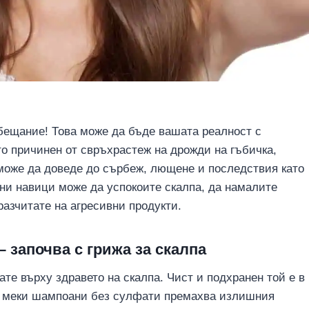
обещание! Това може да бъде вашата реалност с
то причинен от свръхрастеж на дрожди на гъбичка,
, може да доведе до сърбеж, лющене и последствия като
ни навици може да успокоите скалпа, да намалите
разчитате на агресивни продукти.
– започва с грижа за скалпа
ате върху здравето на скалпа. Чист и подхранен той е в
 с меки шампоани без сулфати премахва излишния