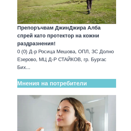
Препоръчвам ДжинДжира Алба
спрей като протектор на кожни
раздразнения!
0 (0) Д-р Росица Мешова, ОПЛ, ЗС Долно
Езерово, МЦ Д-Р СТАЙКОВ, гр. Бургас
Бих...
Мнения на потребители