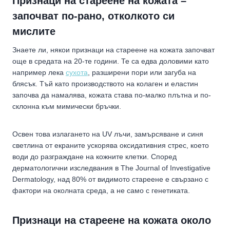
Признаци на стареене на кожата –
започват по-рано, отколкото си
мислите
Знаете ли, някои признаци на стареене на кожата започват
още в средата на 20-те години. Те са едва доловими като
например лека
сухота
, разширени пори или загуба на
блясък. Тъй като производството на колаген и еластин
започва да намалява, кожата става по-малко плътна и по-
склонна към мимически бръчки.
Освен това излагането на UV лъчи, замърсяване и синя
светлина от екраните ускорява оксидативния стрес, което
води до разграждане на кожните клетки. Според
дерматологични изследвания в The Journal of Investigative
Dermatology, над 80% от видимото стареене е свързано с
фактори на околната среда, а не само с генетиката.
Признаци на стареене на кожата около