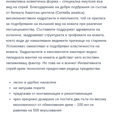
иновативна козметична форма – специална емулсия във
вид на спрей. Благодарение на добре подбрания си състав
от билката Азиатска центела (Centella asiatica),
висококачествени хидратанти и емолиенти, той се прилага
за подобряване на външния вид на кожата при различни
несъвършенства. Съставките поддържат здравината на
колагена, заздравяват структурата и трофиката на кожата,
което води до намаляване видимите признаци на стареене.
Успокояват, омекотяват и подобряват еластичността на
кожата. Хидратантите и емолиентите имитират водно-
липидната мантия на кожата и действат като естествен
овлажняващ фактор. Но това не е всичко! Иновативната
спрей-крем технология предоставя редица предимства:
лесно и удобно нанасяне
не запушва порите
предпазва от контаминация и реконтаминация
чрез прецизно дозиране се постига два пъти по-висока
икономичност от обикновения крем – 100 мл се
равнява на 500 впръсквания