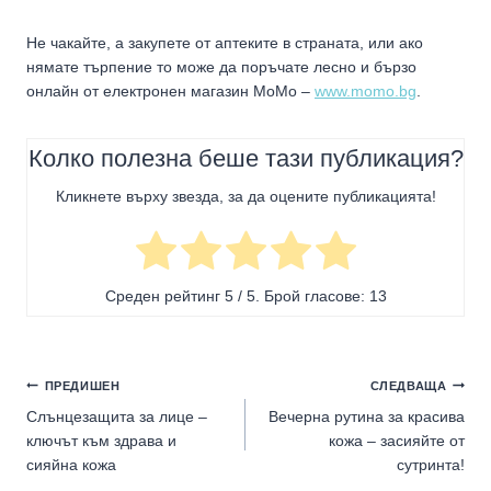
Не чакайте, а закупете от аптеките в страната, или ако
нямате търпение то може да поръчате лесно и бързо
онлайн от електронен магазин МоМо –
www.momo.bg
.
Колко полезна беше тази публикация?
Кликнете върху звезда, за да оцените публикацията!
Среден рейтинг
5
/ 5. Брой гласове:
13
Навигация
ПРЕДИШЕН
СЛЕДВАЩА
Слънцезащита за лице –
Вечерна рутина за красива
ключът към здрава и
кожа – засияйте от
сияйна кожа
сутринта!