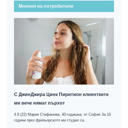
Мнения на потребители
С ДжинДжира Цинк Пиритион клиентките
ми вече нямат пърхoт
4.8 (22) Мария Стефанова, 40-годишна, от София За 10
години през фризьорското ми студио са...