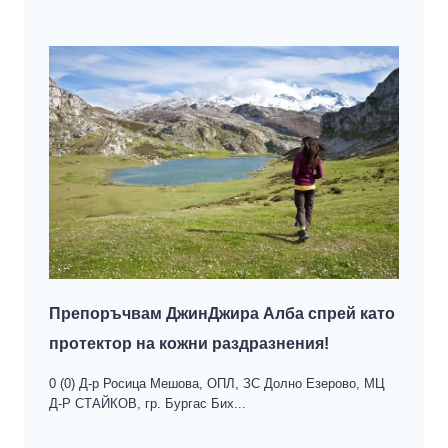
Препоръчвам ДжинДжира Алба спрей като
протектор на кожни раздразнения!
0 (0) Д-р Росица Мешова, ОПЛ, ЗС Долно Езерово, МЦ
Д-Р СТАЙКОВ, гр. Бургас Бих...