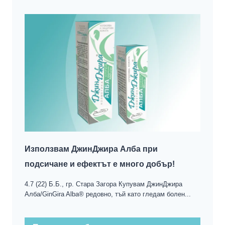
Използвам ДжинДжира Алба при
подсичане и ефектът е много добър!
4.7 (22) Б.Б., гр. Стара Загора Купувам ДжинДжира
Алба/GinGira Alba® редовно, тъй като гледам болен...