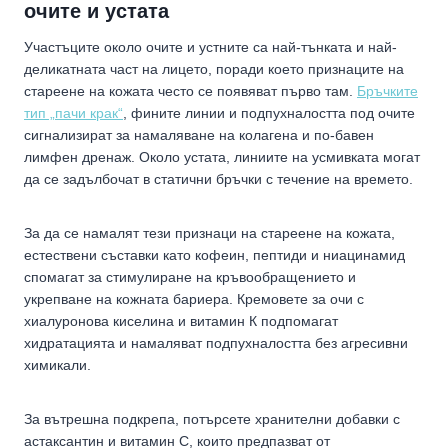
очите и устата
Участъците около очите и устните са най-тънката и най-
деликатната част на лицето, поради което признаците на
стареене на кожата често се появяват първо там.
Бръчките
тип „пачи крак“
, фините линии и подпухналостта под очите
сигнализират за намаляване на колагена и по-бавен
лимфен дренаж. Около устата, линиите на усмивката могат
да се задълбочат в статични бръчки с течение на времето.
За да се намалят тези признаци на стареене на кожата,
естествени съставки като кофеин, пептиди и ниацинамид
спомагат за стимулиране на кръвообращението и
укрепване на кожната бариера. Кремовете за очи с
хиалуронова киселина и витамин К подпомагат
хидратацията и намаляват подпухналостта без агресивни
химикали.
За вътрешна подкрепа, потърсете хранителни добавки с
астаксантин и витамин С, които предпазват от