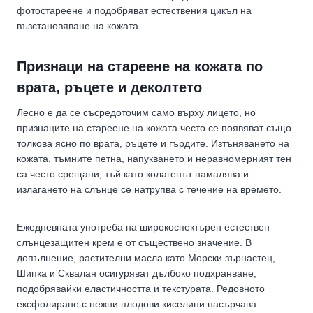
фотостареене и подобряват естествения цикъл на
възстановяване на кожата.
Признаци на стареене на кожата по
врата, ръцете и деколтето
Лесно е да се съсредоточим само върху лицето, но
признаците на стареене на кожата често се появяват също
толкова ясно по врата, ръцете и гърдите. Изтъняването на
кожата, тъмните петна, напукването и неравномерният тен
са често срещани, тъй като колагенът намалява и
излагането на слънце се натрупва с течение на времето.
Ежедневната употреба на широкоспектърен естествен
слънцезащитен крем е от съществено значение. В
допълнение, растителни масла като Морски зърнастец,
Шипка и Сквалан осигуряват дълбоко подхранване,
подобрявайки еластичността и текстурата. Редовното
ексфолиране с нежни плодови киселини насърчава