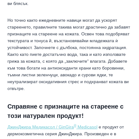
ви блясък.
Но точно както ежедневните навици могат да ускорят
стареенето, правилните такива могат драстично да забавят
признаците на стареене на кожата. Освен това подобряват
текстурата и тонуса й, възстановявайки младежката ѝ
устойчивост. Започнете с дълбока, постоянна хидратация.
Както като пиете достатъчно вода, така и като използвате
грижа за кожата, с която да „заключите“ влагата. Добавете
към това богати на антиоксиданти храни като боровинки,
тъмни листни зеленчуци, авокадо и сурови ядки, те
неутрализират оксидативния стрес и подхранват кожата ви
отвътре.
Справяне с признаците на стареене с
този натурален продукт!
®
ДжинДжира Медикасол / GinGira
Medicasol
е продукт от
дермокозметична серия ДжинДжира. Произведен е в