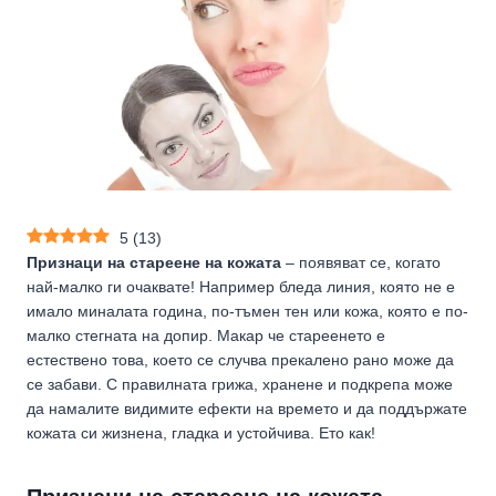
5
(
13
)
Признаци на стареене на кожата
– появяват се, когато
най-малко ги очаквате! Например бледа линия, която не е
имало миналата година, по-тъмен тен или кожа, която е по-
малко стегната на допир. Макар че стареенето е
естествено това, което се случва прекалено рано може да
се забави. С правилната грижа, хранене и подкрепа може
да намалите видимите ефекти на времето и да поддържате
кожата си жизнена, гладка и устойчива. Ето как!