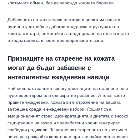
клетъчния обмен, без да уврежда кожната бариера.
Добавянето на колагенови пептиди и цинк към вашата
рутинна употреба с добавки поддържа структурата на
кожата отвътре, помагайки за поддържане на стегнатостта
и хидратацията в често пренебрегваните зони.
Признаците на стареене на кожата –
могат да бъдат забавени с
интелигентни ежедневни навици
Най-мощната защита срещу признаците на стареене не е
чудотворен крем или еднократно решение. А това, което
правите ежедневно. Кожата ви е отражение на вашата
вътрешна среда и ежедневни избори. Лошият сън,
емоционалният стрес, дехидратацията и диетата с високо
съдържание на захар и преработени храни генерират
свободни радикали. Te ускоряват стареенето на клетъчно
ниво, разграждайки колагена и притъпявайки естествения