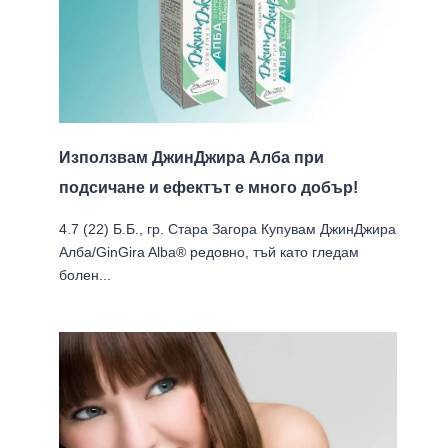
Използвам ДжинДжира Алба при
подсичане и ефектът е много добър!
4.7 (22) Б.Б., гр. Стара Загора Купувам ДжинДжира
Алба/GinGira Alba® редовно, тъй като гледам
болен...
Тонизиране на кожа – какво е и
защо е важно за това как