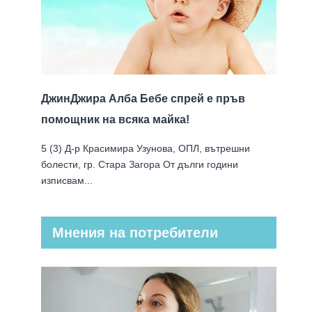
ДжинДжира Алба Бебе спрей е пръв
помощник на всяка майка!
5 (3) Д-р Красимира Узунова, ОПЛ, вътрешни
болести, гр. Стара Загора От дълги години
изписвам...
Мнения на потребители