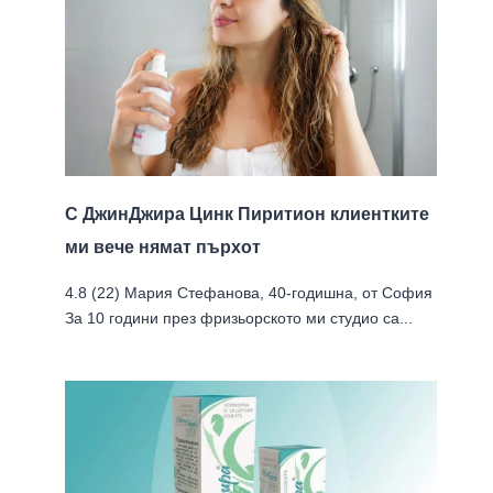
С ДжинДжира Цинк Пиритион клиентките
ми вече нямат пърхoт
4.8 (22) Мария Стефанова, 40-годишна, от София
За 10 години през фризьорското ми студио са...