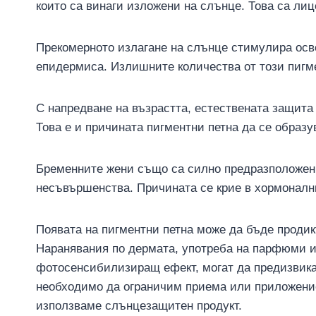
които са винаги изложени на слънце. Това са лиц
Прекомерното излагане на слънце стимулира осво
епидермиса. Излишните количества от този пигмен
С напредване на възрастта, естествената защита
Това е и причината пигментни петна да се образу
Бременните жени също са силно предразположени
несъвършенства. Причината се крие в хормоналн
Появата на пигментни петна може да бъде проди
Наранявания по дермата, употреба на парфюми и
фотосенсибилизиращ ефект, могат да предизвика
необходимо да ограничим приема или приложение
използваме слънцезащитен продукт.