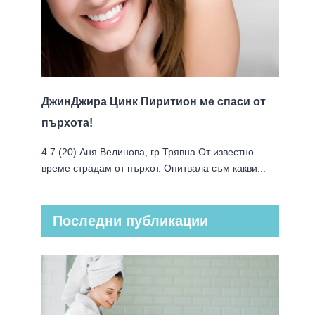
изглеждаме?
14 февруари 2025
ДжинДжира Цинк Пиритион ме спаси от
пърхота!
4.7 (20) Аня Велинова, гр Трявна От известно
време страдам от пърхот. Опитвала съм какви...
Последни публикации