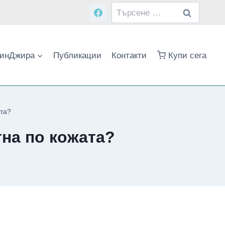
Търсене
за:
инДжира
Публикации
Контакти
Купи сега
ата?
тна по кожата?