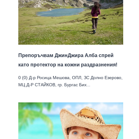
Препоръчвам ДжинДжира Алба спрей
като протектор на кожни раздразнения!
0 (0) Д-р Росица Мешова, ОПЛ, ЗС Долно Езерово,
МЦ Д-Р СТАЙКОВ, гр. Бургас Бих...