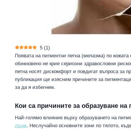
5
(
1
)
Появата на пигментни петна (мелазма) по кожата
обикновено не крие сериозни здравословни риско
петна носят дискомфорт и повдигат въпроса за п
публикация ще изясним причините за пигментация
за да я избегнем.
Кои са причините за образуване на 
Най-голямо влияние върху образуването на пигм
лъчи
. Неслучайно основните зони по тялото, къде