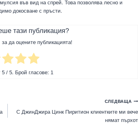
мулсия във вид на спрей. Това позволява лесно и
димо докосване с пръсти.
еше тази публикация?
, за да оцените публикацията!
г
5
/ 5. Брой гласове:
1
СЛЕДВАЩА
а
С ДжинДжира Цинк Пиритион клиентките ми вече
нямат пърхoт