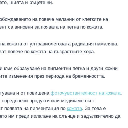
ето, шията и ръцете ни.
бождаването на повече меланин от клетките на
т са виновни за появата на петна по кожата.
 на кожата от ултравиолетовата радиация намалява.
ват повече по кожата на възрастните хора.
 към образуване на пигментни петна и други кожни
ите изменения през периода на бременността.
ктувана и от повишена
фоточувствителност на кожата
.
 определени продукти или медикаменти с
т появата на пигментация по
кожата
. За това е
то им преди излагане на слънце и задължително да