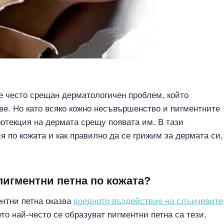
 е често срещан дерматологичен проблем, който
ве. Но като всяко кожно несъвършенство и пигментните
ротекция на дермата срещу появата им. В тази
 по кожата и как правилно да се грижим за дермата си,
пигментни петна по кожата?
ентни петна оказва
вредното въздействие на слънчевите
то най-често се образуват пигментни петна са тези,