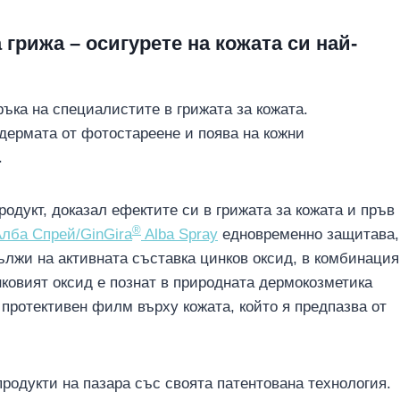
грижа – осигурете на кожата си най-
ъка на специалистите в грижата за кожата.
дермата от фотостареене и поява на кожни
.
одукт, доказал ефектите си в грижата за кожата и пръв
®
лба Спрей/GinGira
Alba Spray
едновременно защитава,
ължи на активната съставка цинков оксид, в комбинация
ковият оксид е познат в природната дермокозметика
протективен филм върху кожата, който я предпазва от
 продукти на пазара със своята патентована технология.