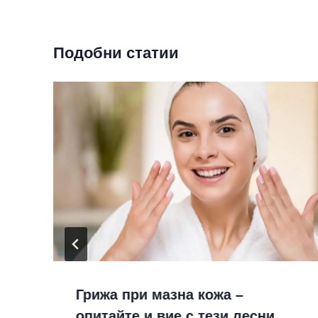
Подобни статии
Грижа при мазна кожа –
опитайте и вие с тези лесни