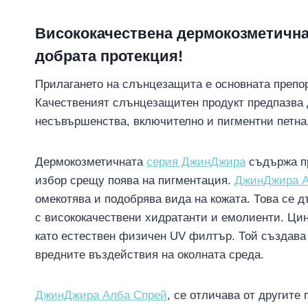
Висококачествена дермокозметична 
добрата протекция!
Прилагането на слънцезащита е основната препор
Качественият слънцезащитен продукт предпазва 
несъвършенства, включително и пигментни петна
Дермокозметичната
серия ДжинДжира
съдържа пр
избор срещу поява на пигментация.
ДжинДжира А
омекотява и подобрява вида на кожата. Това се д
с висококачествени хидратанти и емолиенти. Цин
като естествен физичен UV филтър. Той създава 
вредните въздействия на околната среда.
ДжинДжира Алба Спрей
, се отличава от другите