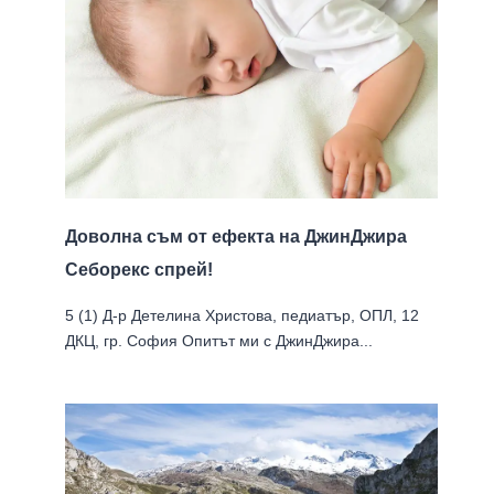
Доволна съм от ефекта на ДжинДжира
Себорекс спрей!
5 (1) Д-р Детелина Христова, педиатър, ОПЛ, 12
ДКЦ, гр. София Опитът ми с ДжинДжира...