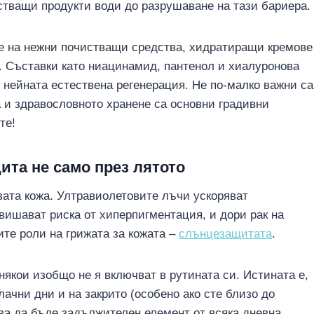
стващи продукти води до разрушаване на тази бариера.
не на нежни почистващи средства, хидратиращи кремове
. Съставки като ниацинамид, пантенол и хиалуронова
 нейната естествена регенерация. Не по-малко важни са
а и здравословното хранене са основни градивни
те!
ита не само през лятото
ивата кожа. Ултравиолетовите лъчи ускоряват
вишават риска от хиперпигментация, и дори рак на
ите роли на грижата за кожата –
слънцезащитата
.
 някои изобщо не я включват в рутината си. Истината е,
ачни дни и на закрито (особено ако сте близо до
ва да бъде задължителен елемент от всяка дневна