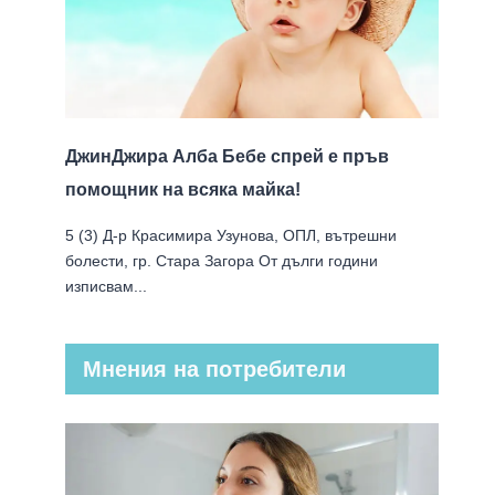
ДжинДжира Алба Бебе спрей е пръв
помощник на всяка майка!
5 (3) Д-р Красимира Узунова, ОПЛ, вътрешни
болести, гр. Стара Загора От дълги години
изписвам...
Мнения на потребители