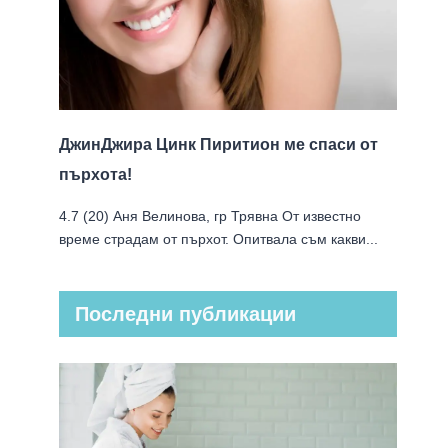
ДжинДжира Цинк Пиритион ме спаси от
пърхота!
4.7 (20) Аня Велинова, гр Трявна От известно
време страдам от пърхот. Опитвала съм какви...
Последни публикации
Суха кожа на стъпалата –
погрижете се за нея в 4