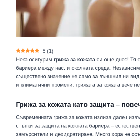
5
(
1
)
Нека осигурим
грижа за кожата
си още днес! Тя е
бариера между нас, и околната среда. Независимо
съществено значение не само за външния ни вид,
и климатични промени, грижата за кожата вече не
Грижа за кожата като защита – пове
Съвременната грижа за кожата излиза далеч извъ
стъпки за защита на кожната бариера – естествен
замърсители и дехидратиране. Много хора не осъ