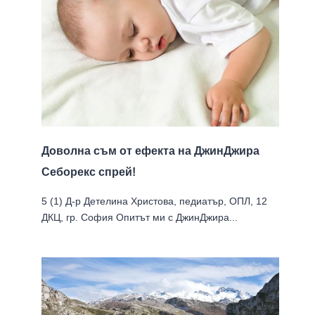
Доволна съм от ефекта на ДжинДжира
Себорекс спрей!
5 (1) Д-р Детелина Христова, педиатър, ОПЛ, 12
ДКЦ, гр. София Опитът ми с ДжинДжира...