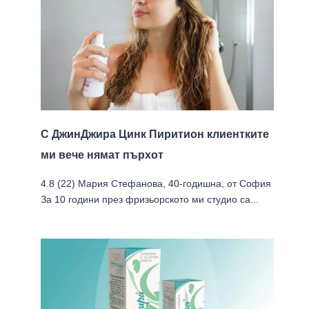
С ДжинДжира Цинк Пиритион клиентките
ми вече нямат пърхoт
4.8 (22) Мария Стефанова, 40-годишна, от София
За 10 години през фризьорското ми студио са...