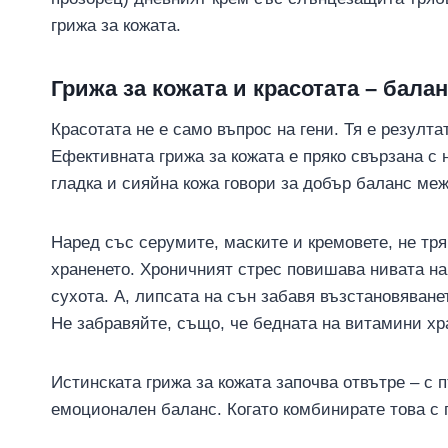
грижа за кожата.
Грижа за кожата и красотата – бал
Красотата не е само въпрос на гени. Тя е резулта
Ефективната грижа за кожата е пряко свързана с 
гладка и сияйна кожа говори за добър баланс ме
Наред със серумите, маските и кремовете, не тря
храненето. Хроничният стрес повишава нивата на 
сухота. А, липсата на сън забавя възстановяванет
Не забравяйте, също, че бедната на витамини хр
Истинската грижа за кожата започва отвътре – с 
емоционален баланс. Когато комбинирате това с 