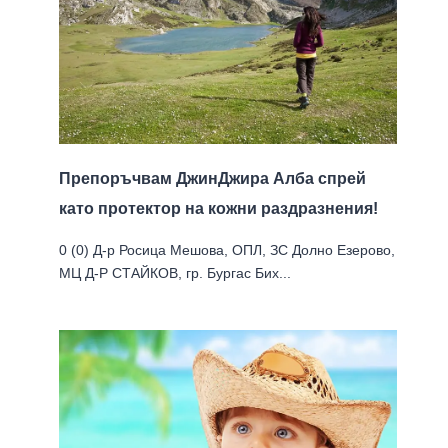
Препоръчвам ДжинДжира Алба спрей
като протектор на кожни раздразнения!
0 (0) Д-р Росица Мешова, ОПЛ, ЗС Долно Езерово,
МЦ Д-Р СТАЙКОВ, гр. Бургас Бих...