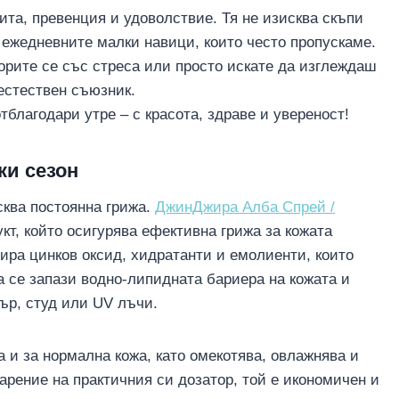
ита, превенция и удоволствие. Тя не изисква скъпи
ежедневните малки навици, които често пропускаме.
орите се със стреса или просто искате да изглеждаш
естествен съюзник.
отблагодари утре – с красота, здраве и увереност!
ки сезон
сква постоянна грижа.
ДжинДжира Алба Спрей /
кт, който осигурява ефективна грижа за кожата
ра цинков оксид, хидратанти и емолиенти, които
 се запази водно-липидната бариера на кожата и
ър, студ или UV лъчи.
а и за нормална кожа, като омекотява, овлажнява и
арение на практичния си дозатор, той е икономичен и