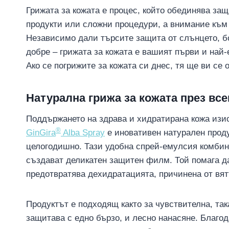
Грижата за кожата е процес, който обединява защ
продукти или сложни процедури, а внимание към 
Независимо дали търсите защита от слънцето, б
добре – грижата за кожата е вашият първи и най-
Ако се погрижите за кожата си днес, тя ще ви се 
Натурална грижа за кожата през все
Поддържането на здрава и хидратирана кожа изи
®
GinGira
Alba Spray
е иновативен натурален проду
целогодишно. Тази удобна спрей-емулсия комбини
създават деликатен защитен филм. Той помага да
предотвратява дехидратацията, причинена от вят
Продуктът е подходящ както за чувствителна, так
защитава с едно бързо, и лесно нанасяне. Благод