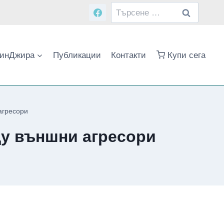
Търсене
за:
инДжира
Публикации
Контакти
Купи сега
агресори
щу външни агресори