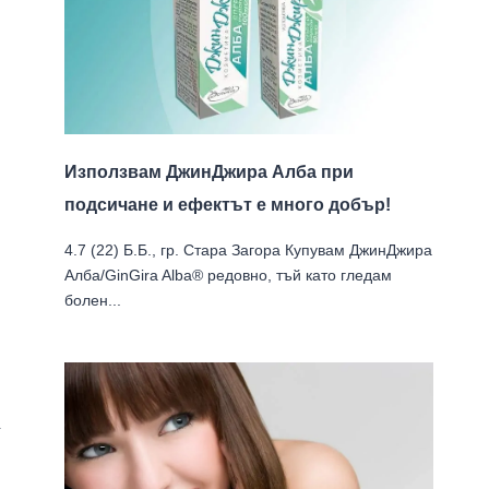
Използвам ДжинДжира Алба при
подсичане и ефектът е много добър!
4.7 (22) Б.Б., гр. Стара Загора Купувам ДжинДжира
Алба/GinGira Alba® редовно, тъй като гледам
болен...