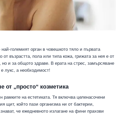
 най-големият орган в човешкото тяло и първата
 от възрастта, пола или типа кожа, грижата за нея е от
 но и за общото здраве. В ерата на стрес, замърсяване
 е лукс, а необходимост!
че от „просто“ козметика
н рамките на естетиката. Тя включва целенасочени
ия щит, който пази организма ни от бактерии,
знават, че ежедневното излагане на фини прахови