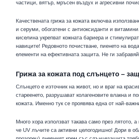
частици, вятър, мръсен въздух и агресивни почи
Качествената грижа за кожата включва използва
и серуми, обогатени с антиоксиданти и витамини
киселина укрепват кожната бариера и стимулират
навиците! Редовното почистване, пиенето на вод
елементи на ефективната защита. Не ги забравяй
Грижа за кожата под слънцето – защ
Слънцето е източник на живот, но и враг на крас
стареенето, разрушават колагеновите влакна и по
кожата. Именно тук се проявява една от най-важн
Много хора използват такава само през лятото, а
че UV лъчите са активни целогодишно! Дори в обл
прозорец) дневният крем със слънцезащита тряб