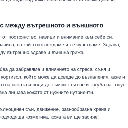
анс между вътрешното и външното
т от постоянство, навици и внимание към себе си.
начина, по който изглеждаме и се чувстваме. Здрава,
жду вътрешно здраве и външна грижа.
бва да забравяме и влиянието на стреса, съня и
кортизол, който може да доведе до възпаления, акне и
о на кожата и води до тъмни кръгове и загуба на тонус.
ана лишава кожата от нужните нутриенти.
пълноценен сън, движение, разнообразна храна и
подходяща козметика, кожата ви ще засияе!