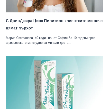
С ДжинДжира Цинк Пиритион клиентките ми вече
нямат пърхoт
Мария Стефанова, 40-годишна, от София За 10 години през
фризьорското ми студио са минали доста...