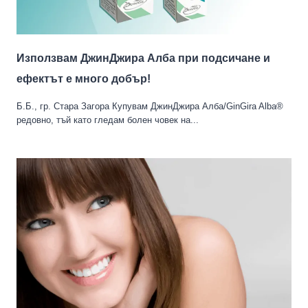
Използвам ДжинДжира Алба при подсичане и
ефектът е много добър!
Б.Б., гр. Стара Загора Купувам ДжинДжира Алба/GinGira Alba®
редовно, тъй като гледам болен човек на...