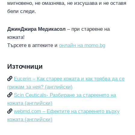
мигновено, не омазнява, не изсушава и не оставя
бели следи.
ДжинДжира Медикасол
– при стареене на
кожата!
Търсете в аптеките и
онлайн на momo.bg
Източници
Eucerin – Как старее кожата и как трябва да се
грижам за нея? (английски)
Scin Ceuticals- Разбиране за стареенето на
кожата (английски)
webmd.com – Ефектите на стареенето върху
кожата (английски)