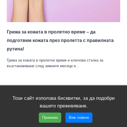
Грижа за кожата в пролетно време – да
подготвим кожата през пролетта с правилната
рутина!
Грижа за кожата в пролетно време е ключова стъпка за
възстановяване след зимните месеци и...
Този сайт използва бисквитки, за да подобри
вашето преживяване.
ул. Цар Симеон 52, София 1202, България
Приемам
Виж повече
office@gingira.bg