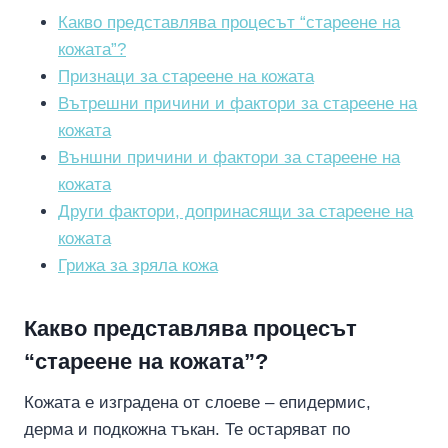
Какво представлява процесът “стареене на
кожата”?
Признаци за стареене на кожата
Вътрешни причини и фактори за стареене на
кожата
Външни причини и фактори за стареене на
кожата
Други фактори, допринасящи за стареене на
кожата
Грижа за зряла кожа
Какво представлява процесът
“стареене на кожата”?
Кожата е изградена от слоеве – епидермис,
дерма и подкожна тъкан. Те остаряват по