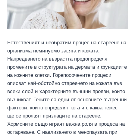
Естественият и необратим процес на стареене на
организма неминуемо засяга и кожата.
Напредването на възрастта предопределя
промените в структурата на дермата и функциите
на кожните клетки. Горепосочените процеси
описват най-обстойно стареенето на кожата във
всеки слой и характерните външни прояви, които
възникват. Гените са едни от основните вътрешни
фактори, които определят кога и с каква тежест
ще се проявят признаците на стареене.
Хормоните също играят важна роля в процеса на
остаряване. С навлизането в менопаузата при