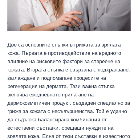
Две са основните стъпки в грижата за зрялата
кожа. Първата е противодействие на вредното
влияние на рисковите фактори за стареене на
кожата. Втората стъпка е свързана с подхранване,
заглаждане и подпомагане процесите на
регенерация на дермата. Тази важна стъпка
включва ежедневното прилагане на
дермокозметичен продукт, създаден специално за
грижа за кожата с несъвършенства. Той е удачно
да съдържа балансирана комбинация от
естествени съставки, срещащи нуждите на
зрялата кожа. Една от тези съставки е известното