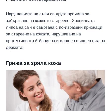
Нарушенията на съня са друга причина за
забързване на кожното стареене. Хроничната
липса на сън е свързана с по-изразени признаци
за стареене на кожата, нарушаване на
протективната ѝ бариера и влошен външен вид на
дермата.
Грижа за зряла кожа