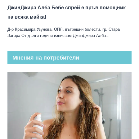
ДжинДжира Алба Бебе спрей е пръв помощник
на всяка майка!
Д-р Красимира Узунова, ОПЛ, вътрешни болести, гр. Стара
Загора От дълги години изписвам ДжинДжира Алба...
Мнения на потребители