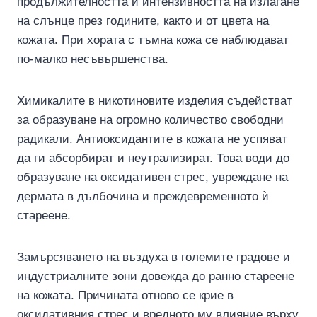
продължителността и интензивността на излагане
на слънце през годините, както и от цвета на
кожата. При хората с тъмна кожа се наблюдават
по-малко несъвършенства.
Химикалите в никотиновите изделия съдействат
за образуване на огромно количество свободни
радикали. Антиоксидантите в кожата не успяват
да ги абсорбират и неутрализират. Това води до
образуване на оксидативен стрес, увреждане на
дермата в дълбочина и преждевременното ѝ
стареене.
Замърсяването на въздуха в големите градове и
индустриалните зони довежда до ранно стареене
на кожата. Причината отново се крие в
оксидативния стрес и вредното му влияние върху