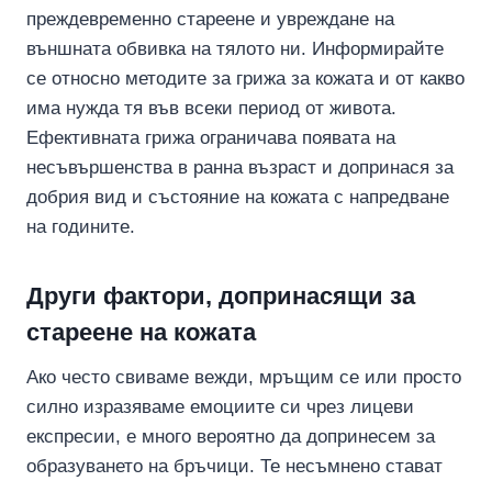
преждевременно стареене и увреждане на
външната обвивка на тялото ни. Информирайте
се относно методите за грижа за кожата и от какво
има нужда тя във всеки период от живота.
Ефективната грижа ограничава появата на
несъвършенства в ранна възраст и допринася за
добрия вид и състояние на кожата с напредване
на годините.
Други фактори, допринасящи за
стареене на кожата
Ако често свиваме вежди, мръщим се или просто
силно изразяваме емоциите си чрез лицеви
експресии, е много вероятно да допринесем за
образуването на бръчици. Те несъмнено стават