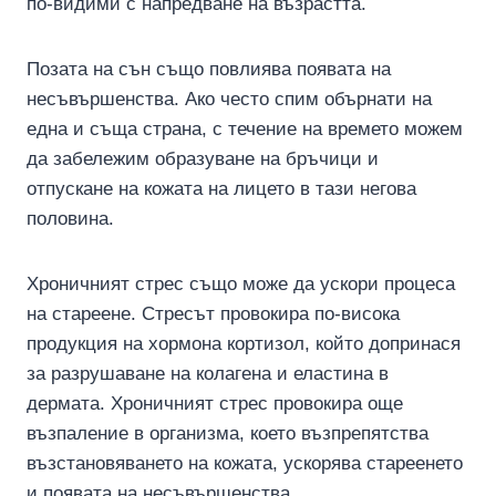
по-видими с напредване на възрастта.
Позата на сън също повлиява появата на
несъвършенства. Ако често спим обърнати на
една и съща страна, с течение на времето можем
да забележим образуване на бръчици и
отпускане на кожата на лицето в тази негова
половина.
Хроничният стрес също може да ускори процеса
на стареене. Стресът провокира по-висока
продукция на хормона кортизол, който допринася
за разрушаване на колагена и еластина в
дермата. Хроничният стрес провокира още
възпаление в организма, което възпрепятства
възстановяването на кожата, ускорява стареенето
и появата на несъвършенства.