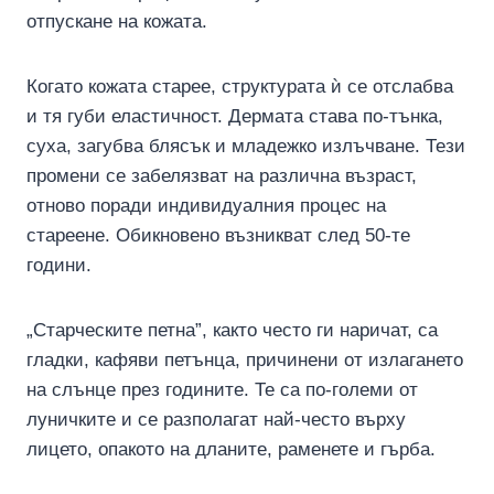
отпускане на кожата.
Когато кожата старее, структурата ѝ се отслабва
и тя губи еластичност. Дермата става по-тънка,
суха, загубва блясък и младежко излъчване. Тези
промени се забелязват на различна възраст,
отново поради индивидуалния процес на
стареене. Обикновено възникват след 50-те
години.
„Старческите петна”, както често ги наричат, са
гладки, кафяви петънца, причинени от излагането
на слънце през годините. Те са по-големи от
луничките и се разполагат най-често върху
лицето, опакото на дланите, раменете и гърба.