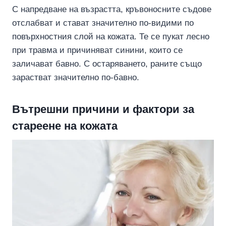
С напредване на възрастта, кръвоносните съдове
отслабват и стават значително по-видими по
повърхностния слой на кожата. Те се пукат лесно
при травма и причиняват синини, които се
заличават бавно. С остаряването, раните също
зарастват значително по-бавно.
Вътрешни причини и фактори за
стареене на кожата