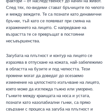
фактори – от наследственост до начин на живот.
След тях, по-видими стават бръчиците по челото
и между веждите. Те са познати като динамични
бръчки, тъй като се появяват при смяна на
изражението на лицето. С напредване на
възрастта те се превръщат в постоянни
несъвършенства.
Загубата на плътност и контур на лицето се
изразява в отпускане на кожата, най-забележимо
в областта на бузите и под челюстта. Тези
промени могат да доведат до осезаемо
изменение на цялостното излъчване на лицето,
което може да изглежда тъжно или уморено.
Гънките между краищата на носа и устата,
познати като назолабиални гънки, са пряко
свързани с процеса на загуба на плътност и