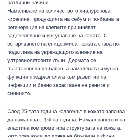
различни начини.
Намаляване на количеството хиалуронова
киселина, продукцията на себум и по-бавната
регенерация на клетките причиняват
задебеляване и изсушаване на кожата. С
остаряването на епидермиса, кожата става по-
податлива на увреждащото влияние на
ултравиолетовите лъчи. Дермата се
възстановява по-бавно, а намалената имунна
функция предразполага към развитие на
инфекции и бавно зарастване на раните и
синините.
След 25-тата година колагенът в кожата започва
да намалява с 1% на година. Намаляването и на
еластина компрометира структурата на кожата,
като това води до поява на бръчици и фини