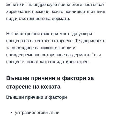
жените и т.н. андропауза при мъжете настъпват
хормонални промени, които повлияват външния
вид и състоянието на дермата.
Някои вътрешни фактори могат да ускорят
процеса на естествено стареене. Те допринасят
за увреждане на кожните клетки и
преждевременно остаряване на дермата. Този
процес е познат като оксидативен стрес.
Външни причини и фактори за
стареене на кожата
Външни причини и фактори
ултравиолетови лъчи