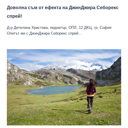
Доволна съм от ефекта на ДжинДжира Себорекс
спрей!
Д-р Детелина Христова, педиатър, ОПЛ, 12 ДКЦ, гр. София
Опитът ми с ДжинДжира Себорекс спрей...