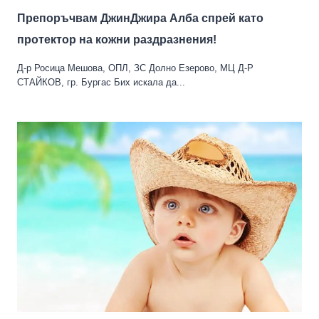
Препоръчвам ДжинДжира Алба спрей като
протектор на кожни раздразнения!
Д-р Росица Мешова, ОПЛ, ЗС Долно Езерово, МЦ Д-Р
СТАЙКОВ, гр. Бургас Бих искала да...