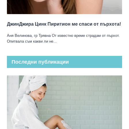
ДжинДжира Цинк Пиритион ме спаси от пърхота!
Аня Велинова, гр Трявна От известно време страдам от пърхот.
Опитвала съм какви ли не...
Последни публикации