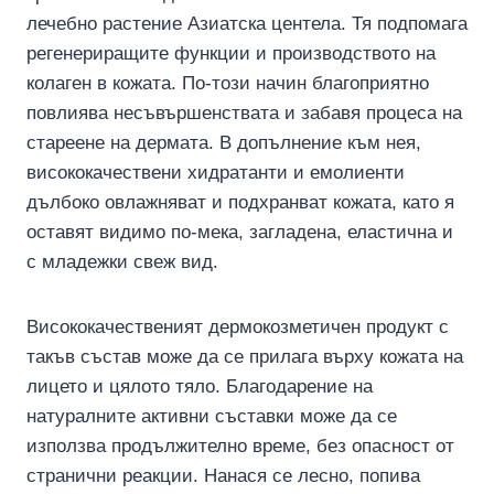
лечебно растение Азиатска центела. Тя подпомага
регенериращите функции и производството на
колаген в кожата. По-този начин благоприятно
повлиява несъвършенствата и забавя процеса на
стареене на дермата. В допълнение към нея,
висококачествени хидратанти и емолиенти
дълбоко овлажняват и подхранват кожата, като я
оставят видимо по-мека, загладена, еластична и
с младежки свеж вид.
Висококачественият дермокозметичен продукт с
такъв състав може да се прилага върху кожата на
лицето и цялото тяло. Благодарение на
натуралните активни съставки може да се
използва продължително време, без опасност от
странични реакции. Нанася се лесно, попива