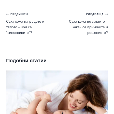
Навигация
ПРЕДИШЕН
СЛЕДВАЩА
Суха кожа на ръцете и
Суха кожа по лактите –
тялото – кои са
какви са причините и
“виновниците”?
решението?
Подобни статии