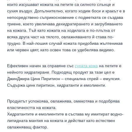
които изсушават кожата на петите са силното слънце и
сухия въздух. Допълнително, когато ходим боси и кракът е в
непосредствено съприкосновение с подметката се създава
триене, което увеличава дехидратирането и загрубяването
на кожата. Тъй като кожата на ходилата е по-плътна от
всяка друга част на тялото, овлажняването й става по-
трудно. В най-лошия случай кожата придобива жълтеникав
или червен цвят, като освен това се удебелява видимо.
Ефективен начин за справяне със
сухата кожа
на петите е
нейното хидратиране. Подходящ продукт за тази цел е
ДжинДжира Цинк Пиритион – специална спрей – емулсия.
Съдържа цинк пиритион, хидратанти и емолиенти.
Продуктът успокоява, овлажнява, омекотява и подобрява
еластичността на кожата.
Хидратантите и емолиентите в състава му имитират водно-
липидната мантия на кожата и действат като естествен
овлажняващ фактор.