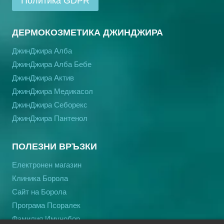
Политика GDPR
ДЕРМОКОЗМЕТИКА ДЖИНДЖИРА
ДжинДжира Алба
ДжинДжира Алба Бебе
ДжинДжира Актив
ДжинДжира Медикасол
ДжинДжира Себорекс
ДжинДжира Пантенол
ПОЛЕЗНИ ВРЪЗКИ
Електронен магазин
Клиника Борола
Сайт на Борола
Програма Псоралек
Фамилия Имунобор