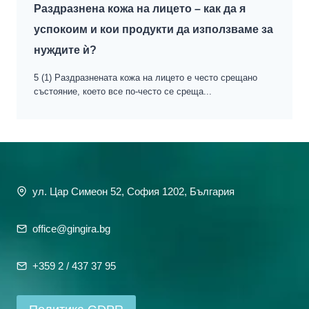
Раздразнена кожа на лицето – как да я
успокоим и кои продукти да използваме за
нуждите ѝ?
5 (1) Раздразнената кожа на лицето е често срещано
състояние, което все по-често се среща...
ул. Цар Симеон 52, София 1202, България
office@gingira.bg
+359 2 / 437 37 95