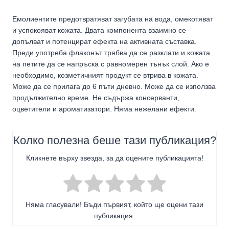
Емолиентите предотвратявaт загубата на вода, омекотяват
и успокояват кожата. Двата компонента взаимно се
допълват и потенцират ефекта на активната съставка.
Преди употреба флаконът трябва да се разклати и кожата
на петите да се напръска с равномерен тънък слой. Ако е
необходимо, козметичният продукт се втрива в кожата.
Може да се прилага до 6 пъти дневно. Може да се използва
продължително време. Не съдържа консерванти,
оцветители и ароматизатори. Няма нежелани ефекти.
Колко полезна беше тази публикация?
Кликнете върху звезда, за да оцените публикацията!
Няма гласували! Бъди първият, който ще оцени тази
публикация.