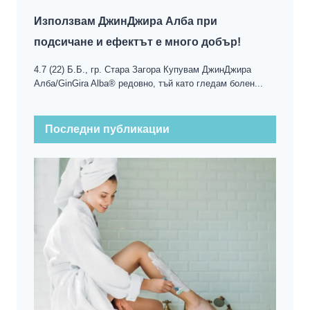
Използвам ДжинДжира Алба при
подсичане и ефектът е много добър!
4.7 (22) Б.Б., гр. Стара Загора Купувам ДжинДжира
Алба/GinGira Alba® редовно, тъй като гледам болен...
Последни публикации