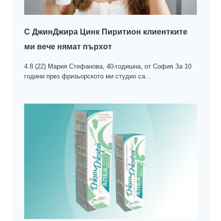
С ДжинДжира Цинк Пиритион клиентките
ми вече нямат пърхoт
4.8 (22) Мария Стефанова, 40-годишна, от София За 10
години през фризьорското ми студио са...