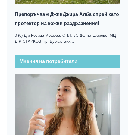
Препоръчвам ДжинДжира Алба спрей като
протектор на кожни раздразнения!
0 (0) Д-р Росица Мешова, ОПЛ, ЗС Долно Езерово, МЦ
Д-Р СТАЙКОВ, гр. Бургас Бих...
Мнения на потребители