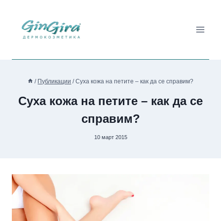
Към
съдържанието
/
Публикации
/
Суха кожа на петите – как да се справим?
Суха кожа на петите – как да се
справим?
10 март 2015