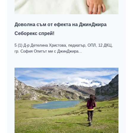
Доволна съм от ефекта на ДжинДжира
Себорекс спрей!
5 (1) Д-р Детелина Христова, педиатър, ОПЛ, 12 ДКЦ,
гр. София Опитът ми с ДжинДжира...