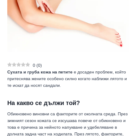
0
(
0
)
Сухата и груба кожа на петите
е досаден проблем, който
притеснява жените особено силно когато наближи лятото и
те искат да носят сандали.
На какво се дължи той?
Обикновено виновни са факторите от околната среда. През
зимният сезон кожата се изсушава повече от обикновено и
това е причина за нейното напукване и удебеляване в
долната задна част на ходилата. През лятото, факторите,