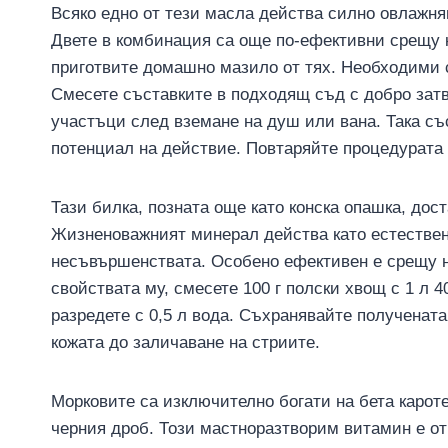
Всяко едно от тези масла действа силно овлажня
Двете в комбинация са още по-ефективни срещу 
приготвите домашно мазило от тях. Необходими с
Смесете съставките в подходящ съд с добро зат
участъци след вземане на душ или вана. Така съ
потенциал на действие. Повтаряйте процедурата 
Тази билка, позната още като конска опашка, дос
Жизненоважният минерал действа като естествен 
несъвършенствата. Особено ефективен е срещу н
свойствата му, смесете 100 г полски хвощ с 1 л 4
разредете с 0,5 л вода. Съхранявайте получената
кожата до заличаване на стриите.
Морковите са изключително богати на бета карот
черния дроб. Този мастноразтворим витамин е от