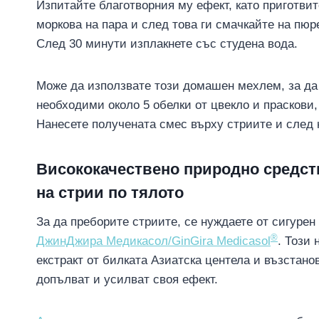
Изпитайте благотворния му ефект, като приготвит
моркова на пара и след това ги смачкайте на пюр
След 30 минути изплакнете със студена вода.
Може да използвате този домашен мехлем, за да с
необходими около 5 обелки от цвекло и праскови
Нанесете получената смес върху стриите и след 
Висококачествено природно средст
на стрии по тялото
За да преборите стриите, се нуждаете от сигурен
®
ДжинДжира Медикасол/GinGira Medicasol
. Този 
екстракт от билката Азиатска центела и възстан
допълват и усилват своя ефект.