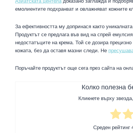
Азиатската центела
доказано заглажда и подобря
емолиентите подхранват и овлажняват кожните к
За ефективността му допринася както уникалнат
Продуктът се предлага във вид на спрей емулсия
недостатъците на крема. Той се дозира прецизно 
кожата, без да оставя мазни следи. Не
пресушава
Поръчайте продуктът още сега през сайта на он
Колко полезна б
Кликнете върху звезда
Среден рейтинг