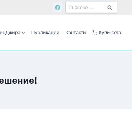
Търсене
за:
инДжира
Публикации
Контакти
Купи сега
решение!