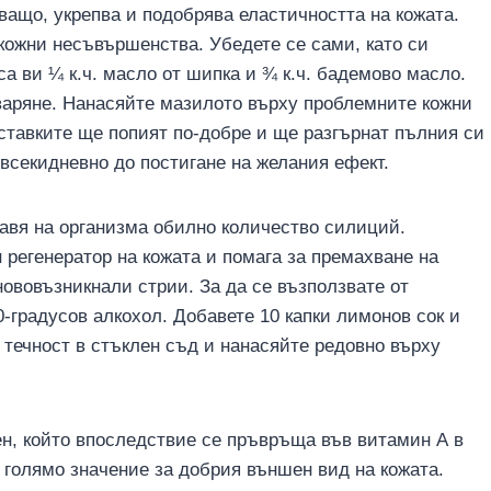
ващо, укрепва и подобрява еластичността на кожата.
кожни несъвършенства. Убедете се сами, като си
а ви ¼ к.ч. масло от шипка и ¾ к.ч. бадемово масло.
варяне. Нанасяйте мазилото върху проблемните кожни
ставките ще попият по-добре и ще разгърнат пълния си
всекидневно до постигане на желания ефект.
тавя на организма обилно количество силиций.
регенератор на кожата и помага за премахване на
ововъзникнали стрии. За да се възползвате от
0-градусов алкохол. Добавете 10 капки лимонов сок и
 течност в стъклен съд и нанасяйте редовно върху
ен, който впоследствие се пръвръща във витамин А в
 голямо значение за добрия външен вид на кожата.