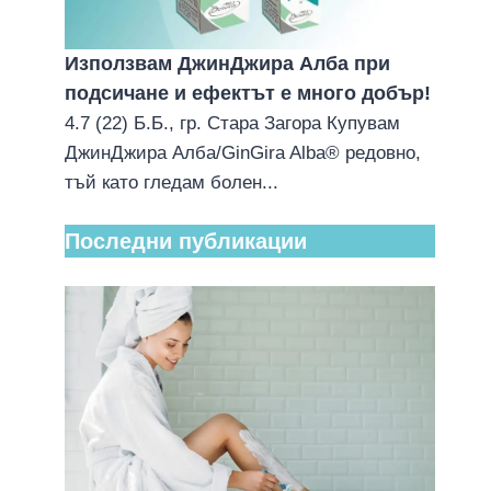
Използвам ДжинДжира Алба при
подсичане и ефектът е много добър!
4.7 (22) Б.Б., гр. Стара Загора Купувам
ДжинДжира Алба/GinGira Alba® редовно,
тъй като гледам болен...
Последни публикации