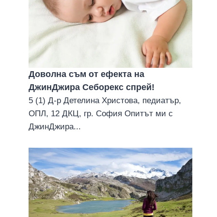
Доволна съм от ефекта на
ДжинДжира Себорекс спрей!
5 (1) Д-р Детелина Христова, педиатър,
ОПЛ, 12 ДКЦ, гр. София Опитът ми с
ДжинДжира...