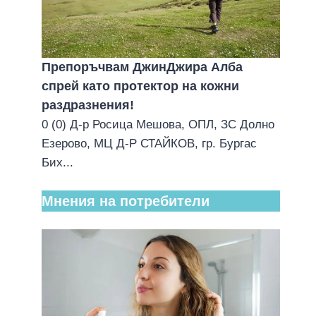
Препоръчвам ДжинДжира Алба
спрей като протектор на кожни
раздразнения!
0 (0) Д-р Росица Мешова, ОПЛ, ЗС Долно
Езерово, МЦ Д-Р СТАЙКОВ, гр. Бургас
Бих...
Мнения на потребители