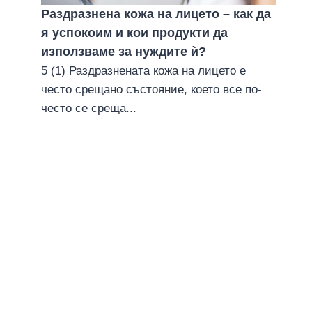
Раздразнена кожа на лицето – как да
я успокоим и кои продукти да
използваме за нуждите ѝ?
5 (1) Раздразнената кожа на лицето е
често срещано състояние, което все по-
често се среща...
Иновативна грижа за сухите и
напукани ръце през есента
17 октомври 2016