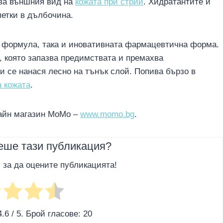
ва външния вид на
кожата при стрии
. Хидратантите и
летки в дълбочина.
а формула, така и иновативната фармацевтична форма.
, която запазва предимствата и премахва
и се нанася лесно на тънък слой. Попива бързо в
 кожата
.
лайн магазин МоМо –
www.momo.bg
.
еше тази публикация?
, за да оцените публикацията!
4.6
/ 5. Брой гласове:
20