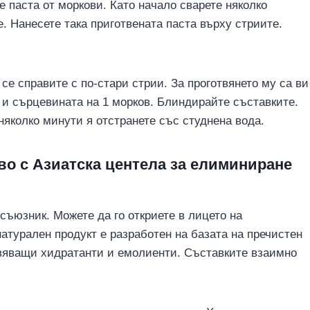
е паста от моркови. Като начало сварете няколко
е. Нанесете така приготвената паста върху стриите.
е справите с по-стари стрии. За проготвянето му са ви
, и сърцевината на 1 морков. Блиндирайте съставките.
няколко минути я отстранете със студнена вода.
во с Азиатска центела за елиминиране
 съюзник. Можете да го откриете в лицето на
натурален продукт е разработен на базата на пречистен
овяващи хидратанти и емолиенти. Съставките взаимно