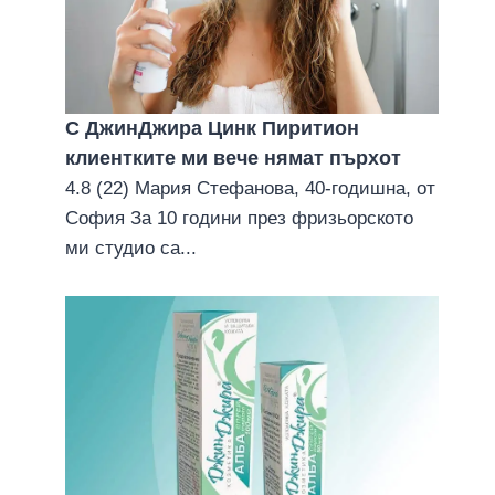
С ДжинДжира Цинк Пиритион
клиентките ми вече нямат пърхoт
4.8 (22) Мария Стефанова, 40-годишна, от
София За 10 години през фризьорското
ми студио са...