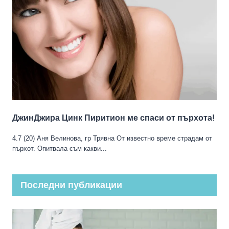
ДжинДжира Цинк Пиритион ме спаси от пърхота!
4.7 (20) Аня Велинова, гр Трявна От известно време страдам от
пърхот. Опитвала съм какви...
Последни публикации