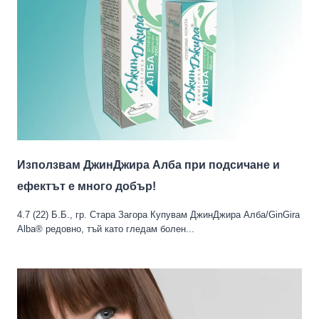
Използвам ДжинДжира Алба при подсичане и
ефектът е много добър!
4.7 (22) Б.Б., гр. Стара Загора Купувам ДжинДжира Алба/GinGira
Alba® редовно, тъй като гледам болен...