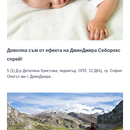
Доволна съм от ефекта на ДжинДжира Себорекс
спрей!
5 (1) Д-р Детелина Христова, педиатър, ОПЛ, 12 ДКЦ, гр. София
Опитът ми с ДжинДжира...