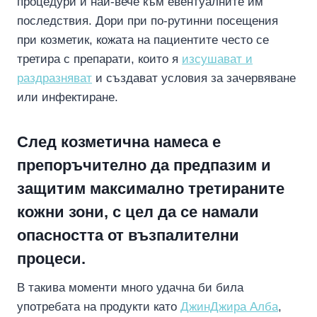
процедури и най-вече към евентуалните им
последствия. Дори при по-рутинни посещения
при козметик, кожата на пациентите често се
третира с препарати, които я
изсушават и
раздразняват
и създават условия за зачервяване
или инфектиране.
След козметична намеса е
препоръчително да предпазим и
защитим максимално третираните
кожни зони, с цел да се намали
опасността от възпалителни
процеси.
В такива моменти много удачна би била
употребата на продукти като
ДжинДжира Алба
,