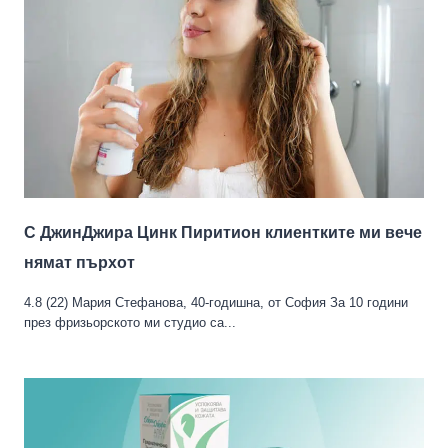
С ДжинДжира Цинк Пиритион клиентките ми вече
нямат пърхoт
4.8 (22) Мария Стефанова, 40-годишна, от София За 10 години
през фризьорското ми студио са...