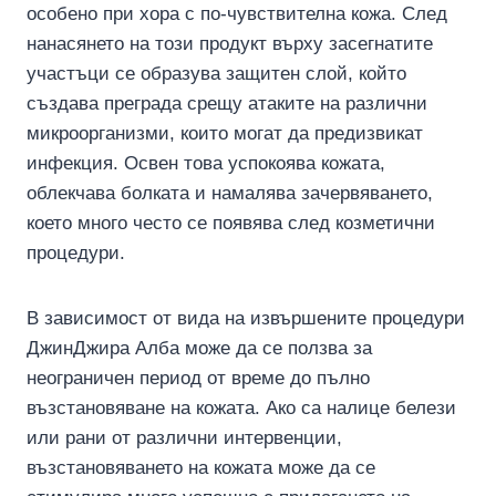
особено при хора с по-чувствителна кожа. След
нанасянето на този продукт върху засегнатите
участъци се образува защитен слой, който
създава преграда срещу атаките на различни
микроорганизми, които могат да предизвикат
инфекция. Освен това успокоява кожата,
облекчава болката и намалява зачервяването,
което много често се появява след козметични
процедури.
В зависимост от вида на извършените процедури
ДжинДжира Алба може да се ползва за
неограничен период от време до пълно
възстановяване на кожата. Ако са налице белези
или рани от различни интервенции,
възстановяването на кожата може да се