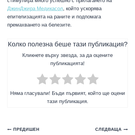
стимулира много успешно с прилагането на
ДжинДжира Медикасол
, който ускорява
епителизацията на раните и подпомага
премахването на белезите.
Колко полезна беше тази публикация?
Кликнете върху звезда, за да оцените
публикацията!
Няма гласували! Бъди първият, който ще оцени
тази публикация.
Навигация
ПРЕДИШЕН
СЛЕДВАЩА