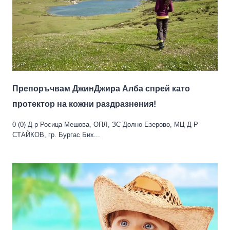
Препоръчвам ДжинДжира Алба спрей като
протектор на кожни раздразнения!
0 (0) Д-р Росица Мешова, ОПЛ, ЗС Долно Езерово, МЦ Д-Р
СТАЙКОВ, гр. Бургас Бих...