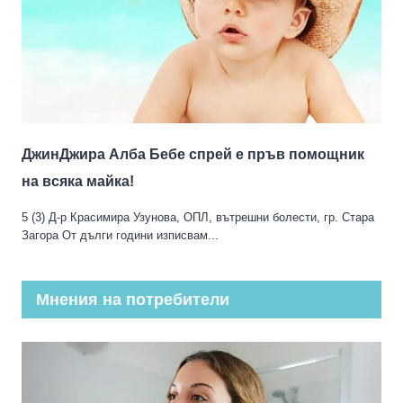
ДжинДжира Алба Бебе спрей е пръв помощник
на всяка майка!
5 (3) Д-р Красимира Узунова, ОПЛ, вътрешни болести, гр. Стара
Загора От дълги години изписвам...
Мнения на потребители