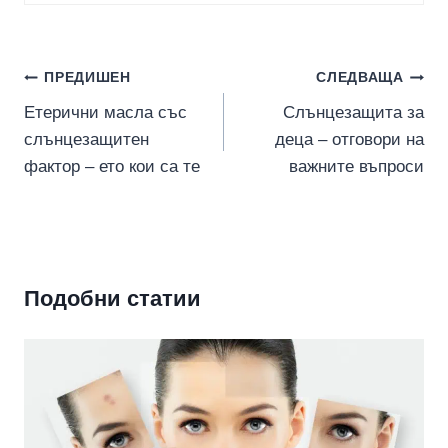
Навигация
ПРЕДИШЕН
СЛЕДВАЩА
Етерични масла със
Слънцезащита за
слънцезащитен
деца – отговори на
фактор – ето кои са те
важните въпроси
Подобни статии