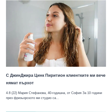
С ДжинДжира Цинк Пиритион клиентките ми вече
нямат пърхoт
4.8 (22) Мария Стефанова, 40-годишна, от София За 10 години
през фризьорското ми студио са...