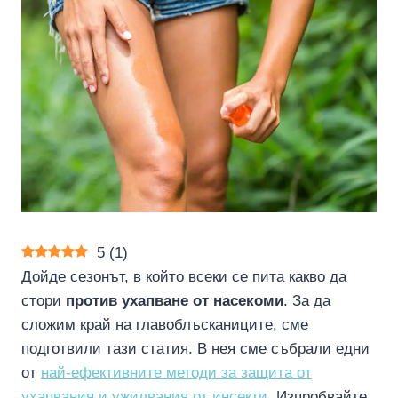
5
(
1
)
Дойде сезонът, в който всеки се пита какво да
стори
против ухапване от насекоми
. За да
сложим край на главоблъсканиците, сме
подготвили тази статия. В нея сме събрали едни
от
най-ефективните методи за защита от
ухапвания и ужилвания от инсекти
. Изпробвайте