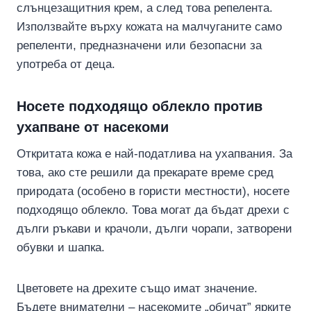
слънцезащитния крем, а след това репелента.
Използвайте върху кожата на малчуганите само
репеленти, предназначени или безопасни за
употреба от деца.
Носете подходящо облекло против
ухапване от насекоми
Откритата кожа е най-податлива на ухапвания. За
това, ако сте решили да прекарате време сред
природата (особено в гористи местности), носете
подходящо облекло. Това могат да бъдат дрехи с
дълги ръкави и крачоли, дълги чорапи, затворени
обувки и шапка.
Цветовете на дрехите също имат значение.
Бъдете внимателни – насекомите „обичат” ярките