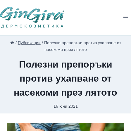
Към
съдържанието
/
Публикации
/
Полезни препоръки против ухапване от
насекоми през лятото
Полезни препоръки
против ухапване от
насекоми през лятото
16 юни 2021