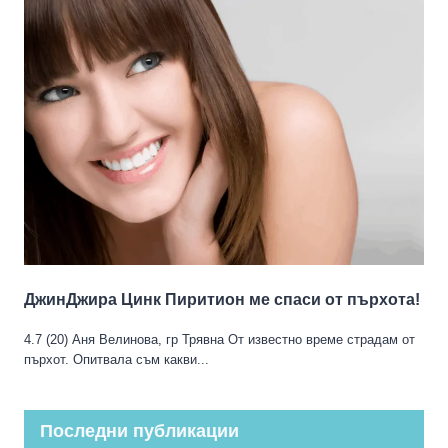
ДжинДжира Цинк Пиритион ме спаси от пърхота!
4.7 (20) Аня Велинова, гр Трявна От известно време страдам от
пърхот. Опитвала съм какви...
Последни публикации