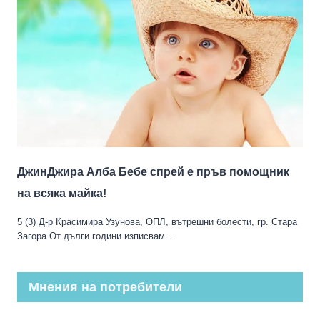
ДжинДжира Алба Бебе спрей е пръв помощник
на всяка майка!
5 (3) Д-р Красимира Узунова, ОПЛ, вътрешни болести, гр. Стара
Загора От дълги години изписвам...
Мнения на потребители