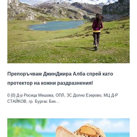
Препоръчвам ДжинДжира Алба спрей като
протектор на кожни раздразнения!
0 (0) Д-р Росица Мешова, ОПЛ, ЗС Долно Езерово, МЦ Д-Р
СТАЙКОВ, гр. Бургас Бих...