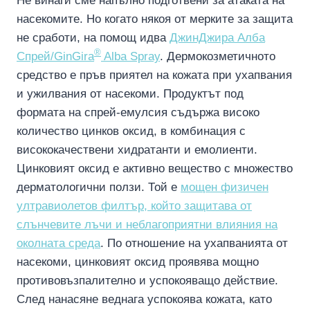
Не винаги сме напълно подготвени за атаката на
насекомите. Но когато някоя от мерките за защита
не сработи, на помощ идва
ДжинДжира Алба
®
Спрей/GinGira
Alba Spray
. Дермокозметичното
средство е пръв приятел на кожата при ухапвания
и ужилвания от насекоми. Продуктът под
формата на спрей-емулсия съдържа високо
количество цинков оксид, в комбинация с
висококачествени хидратанти и емолиенти.
Цинковият оксид е активно вещество с множество
дерматологични ползи. Той е
мощен физичен
ултравиолетов филтър, който защитава от
слънчевите лъчи и неблагоприятни влияния на
околната среда
. По отношение на ухапванията от
насекоми, цинковият оксид проявява мощно
противовъзпалително и успокояващо действие.
След нанасяне веднага успокоява кожата, като