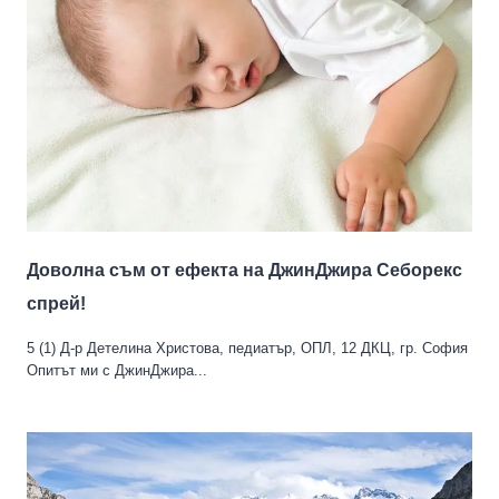
Доволна съм от ефекта на ДжинДжира Себорекс
спрей!
5 (1) Д-р Детелина Христова, педиатър, ОПЛ, 12 ДКЦ, гр. София
Опитът ми с ДжинДжира...