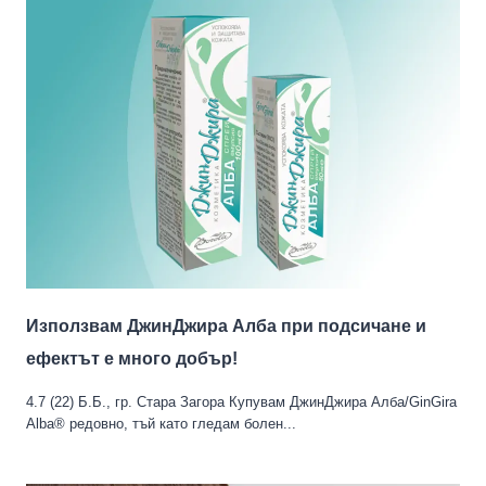
Използвам ДжинДжира Алба при подсичане и
ефектът е много добър!
4.7 (22) Б.Б., гр. Стара Загора Купувам ДжинДжира Алба/GinGira
Alba® редовно, тъй като гледам болен...