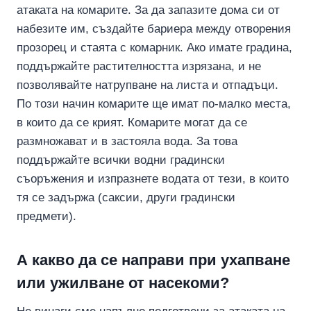
атаката на комарите. За да запазите дома си от
набезите им, създайте бариера между отворения
прозорец и стаята с комарник. Ако имате градина,
поддържайте растителността изрязана, и не
позволявайте натрупване на листа и отпадъци.
По този начин комарите ще имат по-малко места,
в които да се крият. Комарите могат да се
размножават и в застояла вода. За това
поддържайте всички водни градински
съоръжения и изпразнете водата от тези, в които
тя се задържа (саксии, други градински
предмети).
А какво да се направи при ухапване
или ужилване от насекоми?