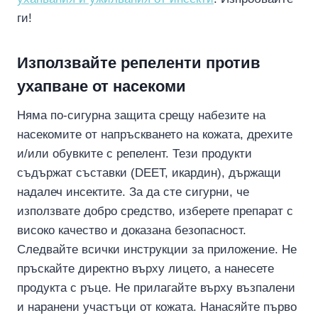
ги!
Използвайте репеленти против
ухапване от насекоми
Няма по-сигурна защита срещу набезите на
насекомите от напръскването на кожата, дрехите
и/или обувките с репелент. Тези продукти
съдържат съставки (DEET, икардин), държащи
надалеч инсектите. За да сте сигурни, че
използвате добро средство, изберете препарат с
високо качество и доказана безопасност.
Следвайте всички инструкции за приложение. Не
пръскайте директно върху лицето, а нанесете
продукта с ръце. Не прилагайте върху възпалени
и наранени участъци от кожата. Нанасяйте първо