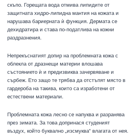
скъпо. Горещата вода отмива липидите от
защитната хидро-липидна мантия на кожата и
нарушава бариерната ѝ функция. Дермата се
дехидратира и става по-податлива на кожни
раздразнения.
Непрекъснатият допир на проблемната кожа с
облекла от дразнещи материи влошава
състоянието ѝ и предизвиква зачервяване и
сърбеж. Ето защо те трябва да отстъпят място в
гардероба на такива, които са изработени от
естествени материали.
Проблемната кожа лесно се напуква и разранява
през зимата. За това допринася студеният
въздух, който буквално „изсмуква“ влагата от нея.