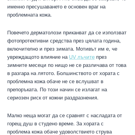
именно пресушаването е основен враг на
проблемната кожа.
Повечето дерматолози приканват да се използват
фотопротективни средства през цялата година,
включително и през зимата. Мотивът им е, че
увреждащото влияние на
UV лъчите
през
зимните месеци по нищо не се различава от това
в разгара на лятото. Болшинството от хората с
проблемна кожа обаче не се вслушват в
препоръката. По този начин се излагат на
сериозен риск от кожни раздразнения.
Малко неща могат да се сравнят с насладата от
горещ душ в студено време. За хората с
проблема кожа обаче удоволствието струва