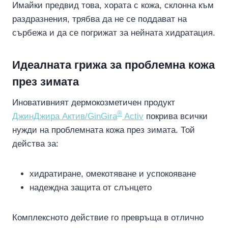
Имайки предвид това, хората с кожа, склонна към
раздразнения, трябва да не се поддават на
сърбежа и да се погрижат за нейната хидратация.
Идеалната грижа за проблемна кожа
през зимата
Иновативният дермокозметичен продукт
®
ДжинДжира Актив/GinGira
Activ
покрива всички
нужди на проблемната кожа през зимата. Той
действа за:
хидратиране, омекотяване и успокояване
надеждна защита от слънцето
Комплексното действие го превръща в отлично