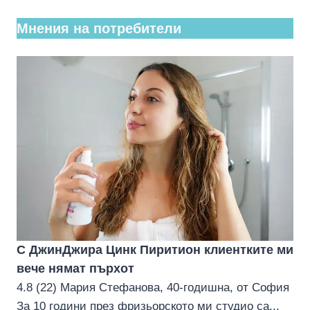
Мнения на потребители
С ДжинДжира Цинк Пиритион клиентките ми
вече нямат пърхoт
4.8 (22) Мария Стефанова, 40-годишна, от София
За 10 години през фризьорското ми студио са...