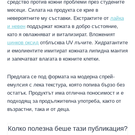
средство против кожни проблеми през студените
месеци. Силата на продукта се крие в
невероятните му съставки. Екстрактите от
лайка
и невен
поддържат кожата в добро състояние,
като я овлажняват и витализират. Вложеният
цинков оксид
отблъсква UV лъчите. Хидратантите
и емолиентите имитират кожната липидна мантия
и запечатват влагата в кожните клетки.
Предлага се под формата на модерна спрей-
емулсия с лека текстура, която попива бързо без
остатък. Продуктът има отлична поносимост и е
подходящ за продължителна употреба, както от
възрастни, така и от деца.
Колко полезна беше тази публикация?