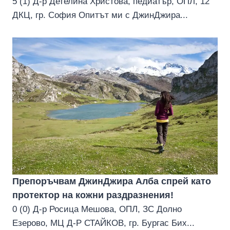
5 (1) Д-р Детелина Христова, педиатър, ОПЛ, 12
ДКЦ, гр. София Опитът ми с ДжинДжира...
Препоръчвам ДжинДжира Алба спрей като
протектор на кожни раздразнения!
0 (0) Д-р Росица Мешова, ОПЛ, ЗС Долно
Езерово, МЦ Д-Р СТАЙКОВ, гр. Бургас Бих...