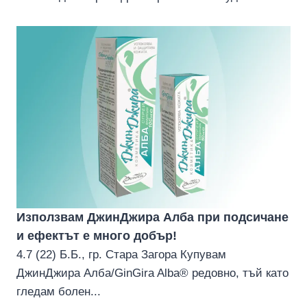
Използвам ДжинДжира Алба при подсичане
и ефектът е много добър!
4.7 (22) Б.Б., гр. Стара Загора Купувам
ДжинДжира Алба/GinGira Alba® редовно, тъй като
гледам болен...