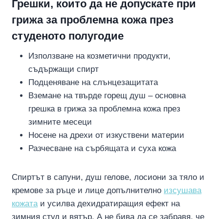
Грешки, които да не допускате при
грижа за проблемна кожа през
студеното полугодие
Използване на козметични продукти,
съдържащи спирт
Подценяване на слънцезащитата
Вземане на твърде горещ душ – основна
грешка в грижа за проблемна кожа през
зимните месеци
Носене на дрехи от изкуствени материи
Разчесване на сърбящата и суха кожа
Спиртът в сапуни, душ гелове, лосиони за тяло и
кремове за ръце и лице допълнително
изсушава
кожата
и усилва дехидратиращия ефект на
зимния студ и вятър. А не бива да се забравя, че