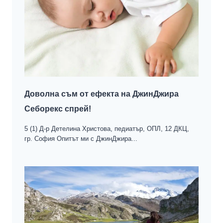
Доволна съм от ефекта на ДжинДжира
Себорекс спрей!
5 (1) Д-р Детелина Христова, педиатър, ОПЛ, 12 ДКЦ,
гр. София Опитът ми с ДжинДжира...