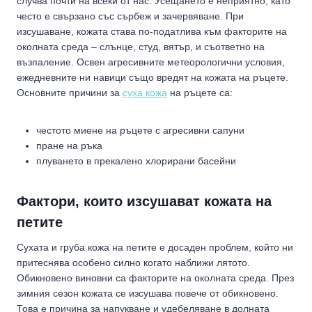
случва почти на всеки от нас. Усещането е неприятно, като
често е свързано със сърбеж и зачервяване. При
изсушаване, кожата става по-податлива към факторите на
околната среда – слънце, студ, вятър, и съответно на
възпаление. Освен агресивните метеорологични условия,
ежедневните ни навици също вредят на кожата на ръцете.
Основните причини за
суха кожа
на ръцете са:
честото миене на ръцете с агресивни сапуни
пране на ръка
плуването в прекалено хлорирани басейни
Фактори, които изсушават кожата на
петите
Сухата и груба кожа на петите е досаден проблем, който ни
притеснява особено силно когато наближи лятото.
Обикновено виновни са факторите на околната среда. През
зимния сезон кожата се изсушава повече от обикновено.
Това е причина за напукване и удебеляване в долната