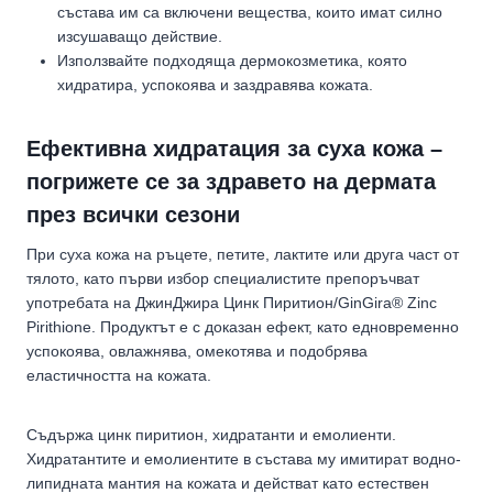
състава им са включени вещества, които имат силно
изсушаващо действие.
Използвайте подходяща дермокозметика, която
хидратира, успокоява и заздравява кожата.
Ефективна хидратация за суха кожа –
погрижете се за здравето на дермата
през всички сезони
При суха кожа на ръцете, петите, лактите или друга част от
тялото, като първи избор специалистите препоръчват
употребата на ДжинДжира Цинк Пиритион/GinGira® Zinc
Pirithione. Продуктът е с доказан ефект, като едновременно
успокоява, овлажнява, омекотява и подобрява
еластичността на кожата.
Съдържа цинк пиритион, хидратанти и емолиенти.
Хидратантите и емолиентите в състава му имитират водно-
липидната мантия на кожата и действат като естествен