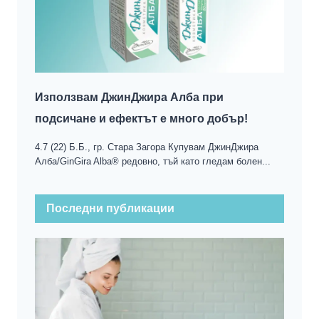
Използвам ДжинДжира Алба при
подсичане и ефектът е много добър!
4.7 (22) Б.Б., гр. Стара Загора Купувам ДжинДжира
Алба/GinGira Alba® редовно, тъй като гледам болен...
Последни публикации