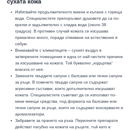
сухата кожа
Избягвайте продължителното миене и къпане с гореща
вода. Специалистите препоръчват душовете да са по-
кратки и задължително с хладка вода (около 38
градуса). В противен случай кожата се изсушава
прекалено много, поради отмиване на естествения ѝ
себум.
Внимавайте с климатиците – сухият въздух в
затворените помещения е една от най-честите причини
за изсушаване на кожата. Той буквално „издърпва“
влагата от нея.
Заменете твърдите сапуни с балсами или течни сапуни
за ръце. В повечето твърди сапуни се съдържат
агресивни съставки, които допълнително изсушават
кожата. Специалистите съветват да се използват по-
меки миещи средства, под формата на балсами или
течни сапуни за ръце, които не съдържат консерванти и
ароматизатори.
Забравете за прането на ръка. Перилните препарати
действат пагубно на кожата на ръцете, тъй като в