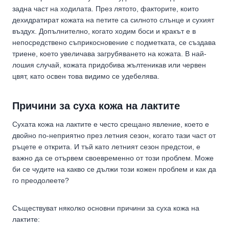
задна част на ходилата. През лятото, факторите, които
дехидратират кожата на петите са силното слънце и сухият
въздух. Допълнително, когато ходим боси и кракът е в
непосредствено съприкосновение с подметката, се създава
триене, което увеличава загрубяването на кожата. В най-
лошия случай, кожата придобива жълтеникав или червен
цвят, като освен това видимо се удебелява.
Причини за суха кожа на лактите
Сухата кожа на лактите е често срещано явление, което е
двойно по-неприятно през летния сезон, когато тази част от
ръцете е открита. И тъй като летният сезон предстои, е
важно да се отървем своевременно от този проблем. Може
би се чудите на какво се дължи този кожен проблем и как да
го преодолеете?
Съществуват няколко основни причини за суха кожа на
лактите: