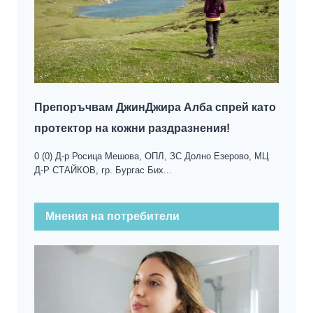
Препоръчвам ДжинДжира Алба спрей като
протектор на кожни раздразнения!
0 (0) Д-р Росица Мешова, ОПЛ, ЗС Долно Езерово, МЦ
Д-Р СТАЙКОВ, гр. Бургас Бих...
Мнения на потребители