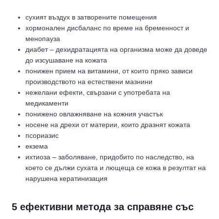
сухият въздух в затворените помещения
хормонален дисбаланс по време на бременност и
менопауза
диабет – дехидратацията на организма може да доведе
до изсушаване на кожата
понижен прием на витамини, от които пряко зависи
производството на естествени мазнини
нежелани ефекти, свързани с употребата на
медикаменти
понижено овлажняване на кожния участък
носене на дрехи от материи, които дразнят кожата
псориазис
екзема
ихтиоза – заболяване, придобито по наследство, на
което се дължи сухата и лющеща се кожа в резултат на
нарушена кератинизация
5 ефективни метода за справяне със