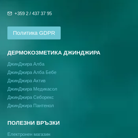
+359 2 / 437 37 95
Политика GDPR
ДЕРМОКОЗМЕТИКА ДЖИНДЖИРА
ДжинДжира Алба
ДжинДжира Алба Бебе
ДжинДжира Актив
ДжинДжира Медикасол
ДжинДжира Себорекс
ДжинДжира Пантенол
ПОЛЕЗНИ ВРЪЗКИ
Електронен магазин