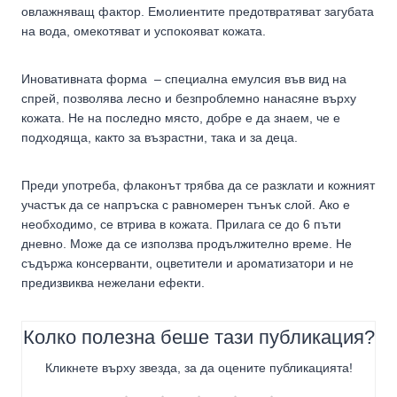
овлажняващ фактор. Емолиентите предотвратяват загубата
на вода, омекотяват и успокояват кожата.
Иновативната форма – специална емулсия във вид на
спрей, позволява лесно и безпроблемно нанасяне върху
кожата. Не на последно място, добре е да знаем, че е
подходяща, както за възрастни, така и за деца.
Преди употреба, флаконът трябва да се разклати и кожният
участък да се напръска с равномерен тънък слой. Ако е
необходимо, се втрива в кожата. Прилага се до 6 пъти
дневно. Може да се използва продължително време. Не
съдържа консерванти, оцветители и ароматизатори и не
предизвиква нежелани ефекти.
Колко полезна беше тази публикация?
Кликнете върху звезда, за да оцените публикацията!