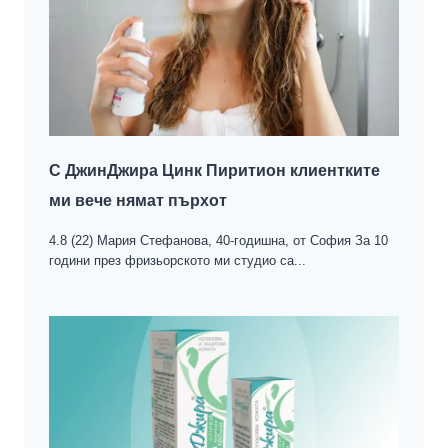
С ДжинДжира Цинк Пиритион клиентките
ми вече нямат пърхoт
4.8 (22) Мария Стефанова, 40-годишна, от София За 10
години през фризьорското ми студио са...