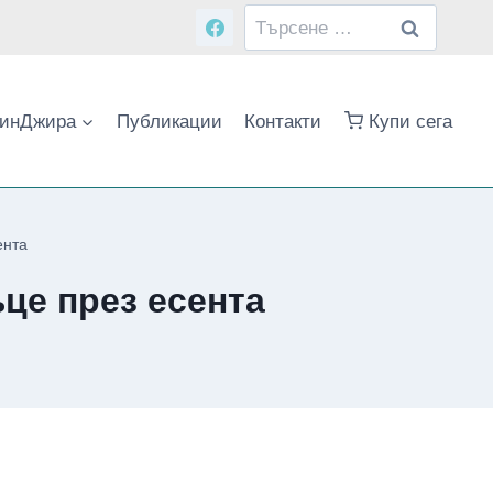
Търсене
за:
инДжира
Публикации
Контакти
Купи сега
ента
це през есента