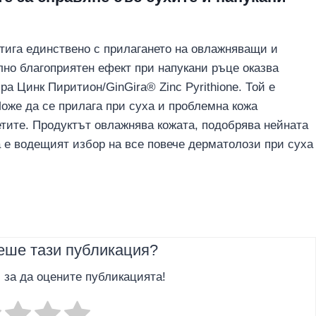
тига единствено с прилагането на овлажняващи и
но благоприятен ефект при напукани ръце оказва
 Цинк Пиритион/GinGira® Zinc Pyrithione. Той е
Може да се прилага при суха и проблемна кожа
петите. Продуктът овлажнява кожата, подобрява нейната
а е водещият избор на все повече дерматолози при суха
еше тази публикация?
, за да оцените публикацията!