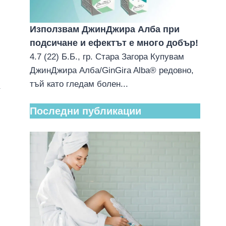
Използвам ДжинДжира Алба при
подсичане и ефектът е много добър!
4.7 (22) Б.Б., гр. Стара Загора Купувам
ДжинДжира Алба/GinGira Alba® редовно,
тъй като гледам болен...
Последни публикации