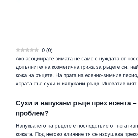
0
(
0
)
Ако асоциирате зимата не само с нуждата от носе
допълнителна козметична грижа за ръцете си, най
кожа на ръцете. На прага на есенно-зимния пери
хората със сухи и
напукани ръце
. Иновативният
Сухи и напукани ръце през есента 
проблем?
Напукването на ръцете е последствие от негатив
кожата. Под негово влияние тя се изсушава преко