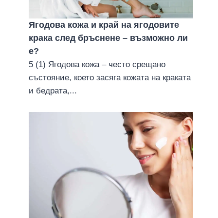
Ягодова кожа и край на ягодовите
крака след бръснене – възможно ли
е?
5 (1) Ягодова кожа – често срещано
състояние, което засяга кожата на краката
и бедрата,...
Слънцезащита на кожата –
защо е важна?
16 август 2016