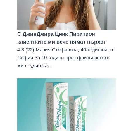
С ДжинДжира Цинк Пиритион
клиентките ми вече нямат пърхoт
4.8 (22) Мария Стефанова, 40-годишна, от
София За 10 години през фризьорското
ми студио са...