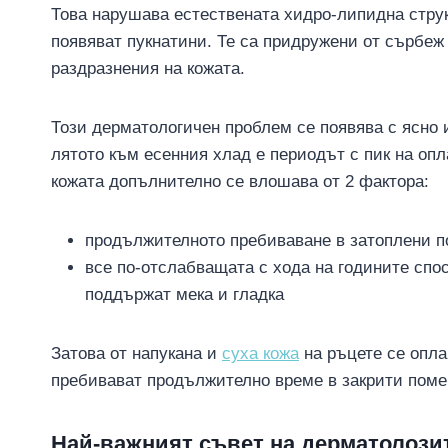
Това нарушава естествената хидро-липидна структ
появяват пукнатини. Те са придружени от сърбеж
раздразнения на кожата.
Този дерматологичен проблем се появява с ясно 
лятото към есенния хлад е периодът с пик на опл
кожата допълнително се влошава от 2 фактора:
продължителното пребиваване в затоплени п
все по-отслабващата с хода на годините спо
поддържат мека и гладка
Затова от напукана и
суха кожа
на ръцете се опла
пребивават продължително време в закрити поме
Най-важният съвет на дерматолозит