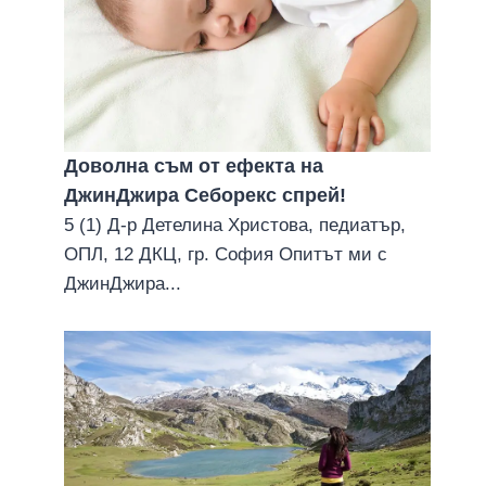
Доволна съм от ефекта на
ДжинДжира Себорекс спрей!
5 (1) Д-р Детелина Христова, педиатър,
ОПЛ, 12 ДКЦ, гр. София Опитът ми с
ДжинДжира...