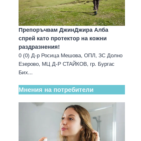
Препоръчвам ДжинДжира Алба
спрей като протектор на кожни
раздразнения!
0 (0) Д-р Росица Мешова, ОПЛ, ЗС Долно
Езерово, МЦ Д-Р СТАЙКОВ, гр. Бургас
Бих...
Мнения на потребители