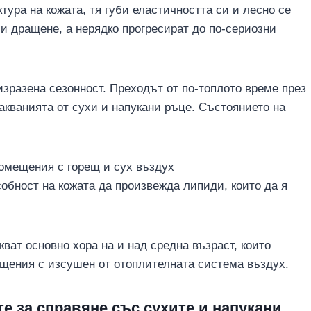
ура на кожата, тя губи еластичността си и лесно се
 и дращене, а нерядко прогресират до по-сериозни
изразена сезонност. Преходът от по-топлото време през
акванията от сухи и напукани ръце. Състоянието на
омещения с горещ и сух въздух
собност на кожата да произвежда липиди, които да я
кват основно хора на и над средна възраст, които
щения с изсушен от отоплителната система въздух.
е за справяне със сухите и напукани