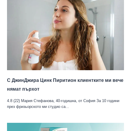
С ДжинДжира Цинк Пиритион клиентките ми вече
нямат пърхoт
4.8 (22) Мария Стефанова, 40-годишна, от София За 10 години
през фризьорското ми студио са...