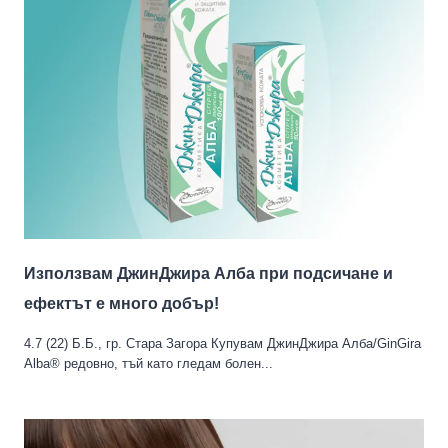
Използвам ДжинДжира Алба при подсичане и
ефектът е много добър!
4.7 (22) Б.Б., гр. Стара Загора Купувам ДжинДжира Алба/GinGira
Alba® редовно, тъй като гледам болен...