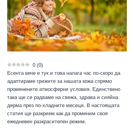
0
(
0
)
Есента вече е тук и това налага час по-скоро да
адаптираме грижите за нашата кожа спрямо
променените атмосферни условия. Единствено
така ще се радваме на свежа, здрава и сияйна
дерма през по-хладните месеци. В настоящата
статия ще разкрием как да променим своя
ежедневен разкрасителен режим.