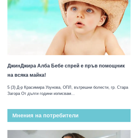
ДжинДжира Алба Бебе спрей е пръв помощник
на всяка майка!
5 (3) Д-р Красимира Узунова, ОПЛ, вътрешни болести, гр. Стара
Загора От дълги години изписвам...
Мнения на потребители