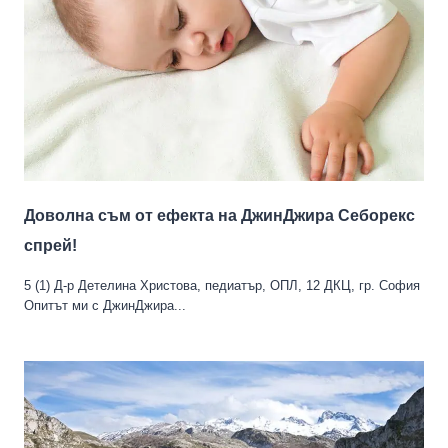
Доволна съм от ефекта на ДжинДжира Себорекс
спрей!
5 (1) Д-р Детелина Христова, педиатър, ОПЛ, 12 ДКЦ, гр. София
Опитът ми с ДжинДжира...