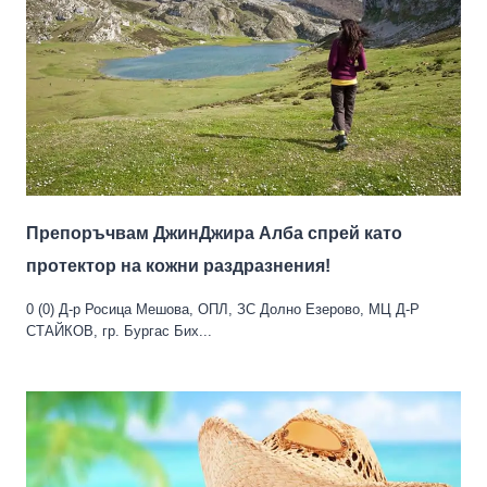
Препоръчвам ДжинДжира Алба спрей като
протектор на кожни раздразнения!
0 (0) Д-р Росица Мешова, ОПЛ, ЗС Долно Езерово, МЦ Д-Р
СТАЙКОВ, гр. Бургас Бих...