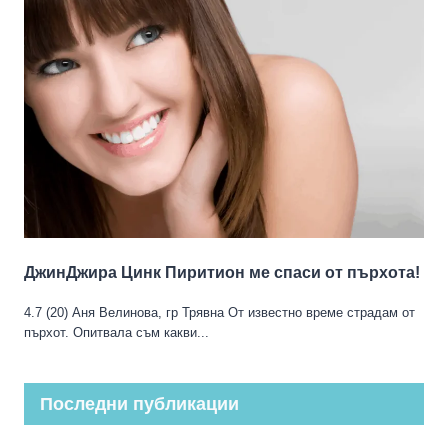
ДжинДжира Цинк Пиритион ме спаси от пърхота!
4.7 (20) Аня Велинова, гр Трявна От известно време страдам от
пърхот. Опитвала съм какви...
Последни публикации