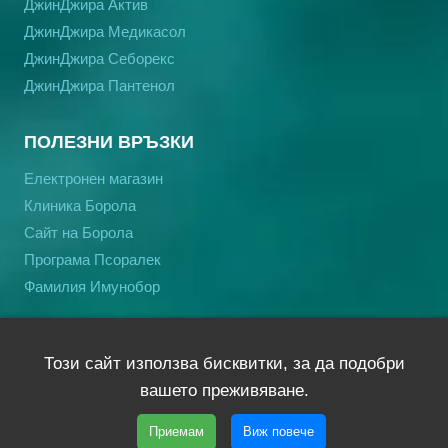
ДжинДжира Актив
ДжинДжира Медикасол
ДжинДжира Себорекс
ДжинДжира Пантенол
ПОЛЕЗНИ ВРЪЗКИ
Електронен магазин
Клиника Борола
Сайт на Борола
Програма Псоралек
Фамилия Имунобор
Този сайт използва бисквитки, за да подобри
GinGira
®
е запазена марка на общността (ЕС) |
вашето преживяване.
Copyright © 2026 gingira.bg | Уеб дизайн и SEO от
Трибест
Приемам
Виж повече