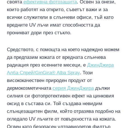
своята
ефективна фотозащита
. Освен за онези,
които работят на открито, съветът важи и за
всички служители в слънчеви офиси, тъй като
вредните UV лъчи имат способността да
проникват дори през стъкло.
Средството, с помощта на което надеждно можем
да предпазим кожата от вредната слънчева
радиация през есенните месеци, е
ДжинДжира
Алба Спрей/GinGira® Alba Spray
. Този
висококачествен природен продукт от
дермокозметичната
серия ДжинДжира
дължи
силния си фотопротективен ефект на цинковия
оксид в състава си. Той създава невидим
слънцезащитен филм, който отразява подобно на
огледало UV лъчите от повърхността на кожата.
Освен като безопасен ултравиолетов филтър