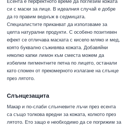
Есента е перфектното време да поглезим кожата
си с маски за лице. В идеалния случай е добре
да го правим веднъж в седмицата.
Специалистите приканват да използваме за
целта натурални продукти. С особено позитивен
ефект се отличава маската с кисело мляко и мед,
която буквално съживява кожата. Добавяйки
няколко капки лимон към сместа можем да
избелим пигментните петна по лицето, останали
като спомен от прекомерното излагане на слънце
през лятото.
Слънцезащита
Макар и по-слаби слънчевите лъчи през есента
са също толкова вредни за кожата, колкото през
лятото. Ето защо е необходимо да се погрижим за