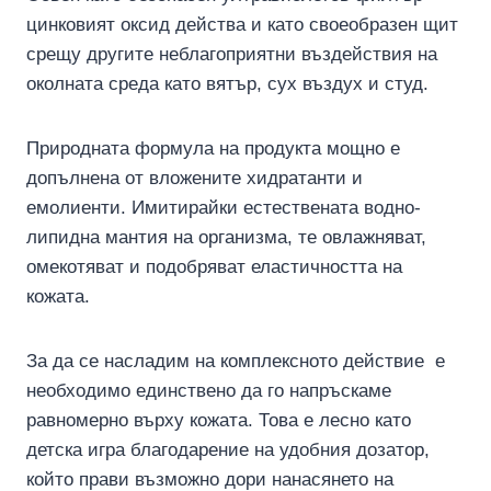
цинковият оксид действа и като своеобразен щит
срещу другите неблагоприятни въздействия на
околната среда като вятър, сух въздух и студ.
Природната формула на продукта мощно е
допълнена от вложените хидратанти и
емолиенти. Имитирайки естествената водно-
липидна мантия на организма, те овлажняват,
омекотяват и подобряват еластичността на
кожата.
За да се насладим на комплексното действие е
необходимо единствено да го напръскаме
равномерно върху кожата. Това е лесно като
детска игра благодарение на удобния дозатор,
който прави възможно дори нанасянето на