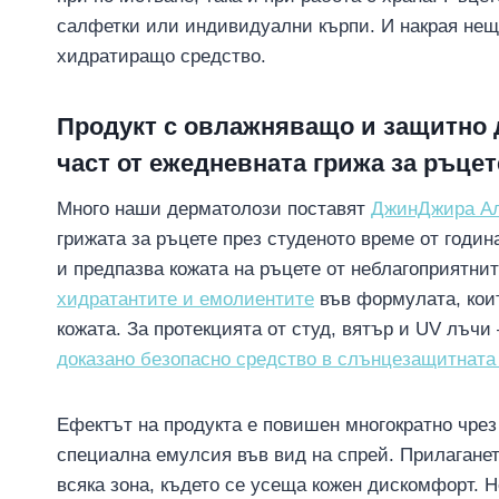
салфетки или индивидуални кърпи. И накрая нещо
хидратиращо средство.
Продукт с овлажняващо и защитно 
част от ежедневната грижа за ръцет
Много наши дерматолози поставят
ДжинДжира Алб
грижата за ръцете през студеното време от годин
и предпазва кожата на ръцете от неблагоприятни
хидратантите и емолиентите
във формулата, кои
кожата. За протекцията от студ, вятър и UV лъчи
доказано безопасно средство в слънцезащитната 
Ефектът на продукта е повишен многократно чре
специална емулсия във вид на спрей. Прилаганет
всяка зона, където се усеща кожен дискомфорт. 