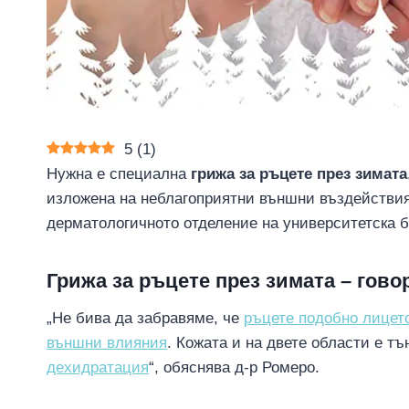
5
(
1
)
Нужна е специална
грижа за ръцете през зимата
изложена на неблагоприятни външни въздействия.
дерматологичното отделение на университетска 
Грижа за ръцете през зимата – гово
„Не бива да забравяме, че
ръцете подобно лицет
външни влияния
. Кожата и на двете области е тъ
дехидратация
“, обяснява д-р Ромеро.