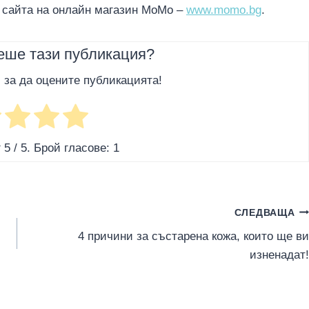
в сайта на онлайн магазин МоМо –
www.momo.bg
.
еше тази публикация?
, за да оцените публикацията!
г
5
/ 5. Брой гласове:
1
СЛЕДВАЩА
4 причини за състарена кожа, които ще ви
изненадат!