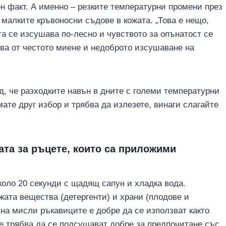
н факт. А именно – резките температурни промени през
 малките кръвоносни съдове в кожата. „Това е нещо,
та се изсушава по-лесно и чувството за опънатост се
ва от честото миене и недоброто изсушаване на
д, че разходките навън в дните с големи температурни
мате друг избор и трябва да излезете, винаги слагайте
ата за ръцете, които са приложими
оло 20 секунди с щадящ сапун и хладка вода.
жата вещества (детергенти) и храни (плодове и
 на мисли ръкавиците е добре да се използват както
те трябва да се подсушават добре за предпочитане със