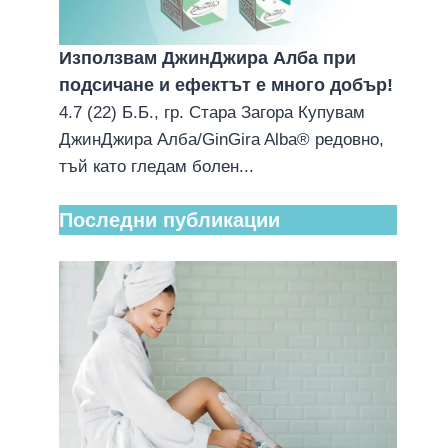
Използвам ДжинДжира Алба при
подсичане и ефектът е много добър!
4.7 (22) Б.Б., гр. Стара Загора Купувам
ДжинДжира Алба/GinGira Alba® редовно,
тъй като гледам болен...
Последни публикации