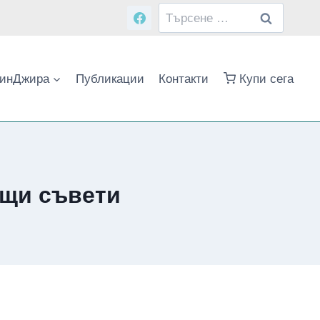
Търсене
за:
инДжира
Публикации
Контакти
Купи сега
ещи съвети