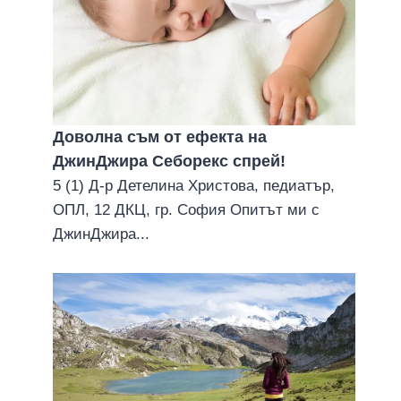
Доволна съм от ефекта на
ДжинДжира Себорекс спрей!
5 (1) Д-р Детелина Христова, педиатър,
ОПЛ, 12 ДКЦ, гр. София Опитът ми с
ДжинДжира...