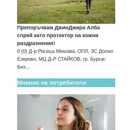
Препоръчвам ДжинДжира Алба
спрей като протектор на кожни
раздразнения!
0 (0) Д-р Росица Мешова, ОПЛ, ЗС Долно
Езерово, МЦ Д-Р СТАЙКОВ, гр. Бургас
Бих...
Мнения на потребители