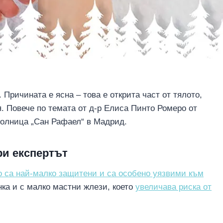
. Причината е ясна – това е открита част от тялото,
 Повече по темата от д-р Елиса Пинто Ромеро от
болница „Сан Рафаел“ в Мадрид.
ри експертът
о са най-малко защитени и са особено уязвими към
нка и с малко мастни жлези, което
увеличава риска от