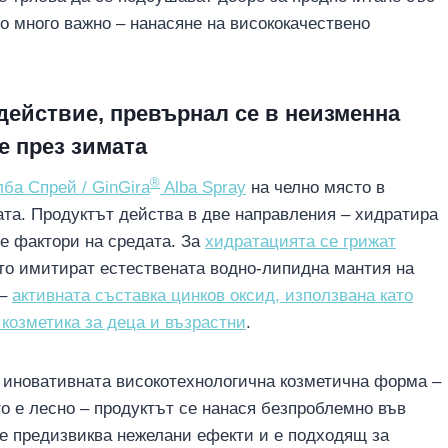
 много важно – нанасяне на висококачествено
действие, превърнал се в неизменна
е през зимата
®
а Спрей / GinGira
Alba Spray
на челно място в
ата. Продуктът действа в две направления – хидратира
те фактори на средата. За
хидратацията се грижат
то имитират естествената водно-липидна мантия на
 –
активната съставка цинков оксид, използвана като
козметика за деца и възрастни
.
з иновативната високотехнологична козметична форма –
о е лесно – продуктът се нанася безпроблемно във
Не предизвиква нежелани ефекти и е подходящ за