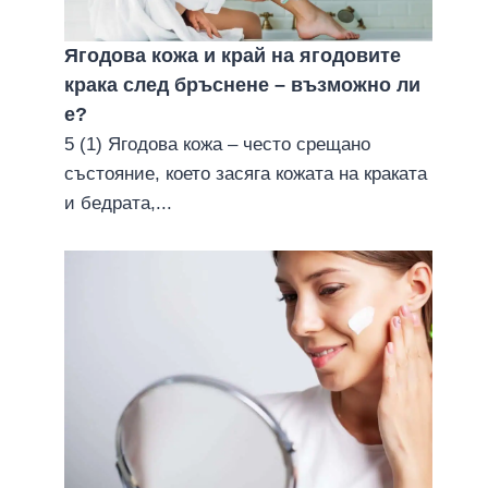
Ягодова кожа и край на ягодовите
крака след бръснене – възможно ли
е?
5 (1) Ягодова кожа – често срещано
състояние, което засяга кожата на краката
и бедрата,...
Трикове за красива кожа –
струва си да опитате