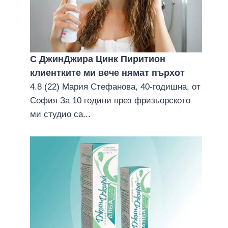
С ДжинДжира Цинк Пиритион
клиентките ми вече нямат пърхoт
4.8 (22) Мария Стефанова, 40-годишна, от
София За 10 години през фризьорското
ми студио са...