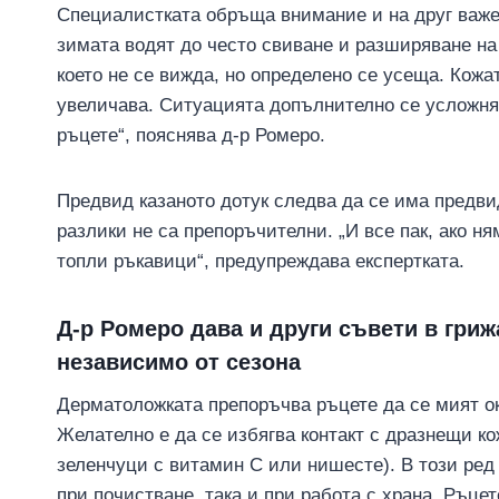
Специалистката обръща внимание и на друг важе
зимата водят до често свиване и разширяване на
което не се вижда, но определено се усеща. Кожа
увеличава. Ситуацията допълнително се усложня
ръцете“, пояснява д-р Ромеро.
Предвид казаното дотук следва да се има предви
разлики не са препоръчителни. „И все пак, ако ня
топли ръкавици“, предупреждава експертката.
Д-р Ромеро дава и други съвети в гриж
независимо от сезона
Дерматоложката препоръчва ръцете да се мият ок
Желателно е да се избягва контакт с дразнещи ко
зеленчуци с витамин С или нишесте). В този ред
при почистване, така и при работа с храна. Ръце