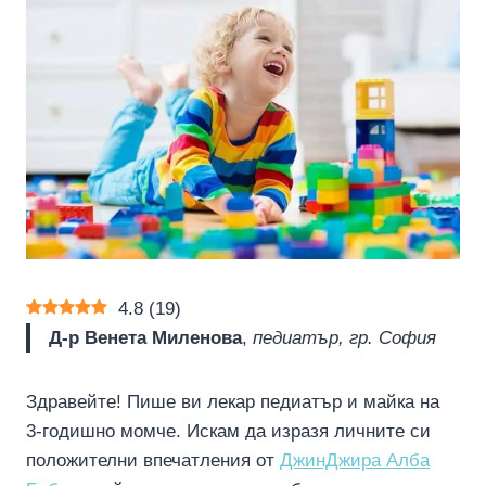
4.8
(
19
)
Д-р Венета Миленова
,
педиатър, гр. София
Здравейте! Пише ви лекар педиатър и майка на
3-годишно момче. Искам да изразя личните си
положителни впечатления от
ДжинДжира Алба