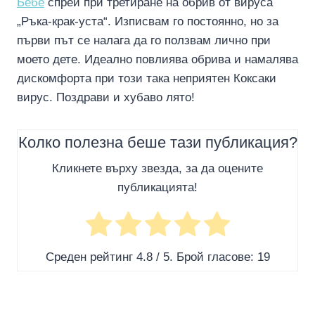
Бебе
спрей при третиране на обрив от вируса
„Ръка-крак-уста“. Изписвам го постоянно, но за
първи път се налага да го ползвам лично при
моето дете. Идеално повлиява обрива и намалява
дискомфорта при този така неприятен Коксаки
вирус. Поздрави и хубаво лято!
Колко полезна беше тази публикация?
Кликнете върху звезда, за да оцените
публикацията!
Среден рейтинг
4.8
/ 5. Брой гласове:
19