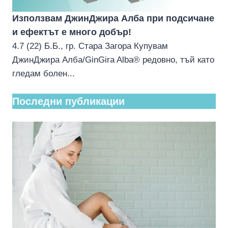
Използвам ДжинДжира Алба при подсичане
и ефектът е много добър!
4.7 (22) Б.Б., гр. Стара Загора Купувам
ДжинДжира Алба/GinGira Alba® редовно, тъй като
гледам болен...
Последни публикации