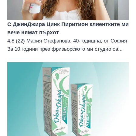
С ДжинДжира Цинк Пиритион клиентките ми
вече нямат пърхoт
4.8 (22) Мария Стефанова, 40-годишна, от София
За 10 години през фризьорското ми студио са...