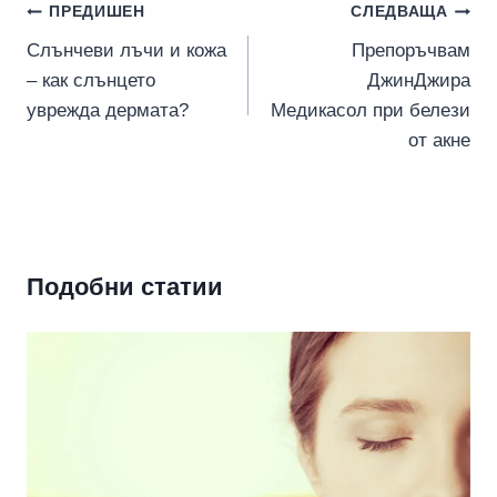
Навигация
ПРЕДИШЕН
СЛЕДВАЩА
Слънчеви лъчи и кожа
Препоръчвам
– как слънцето
ДжинДжира
уврежда дермата?
Медикасол при белези
от акне
Подобни статии