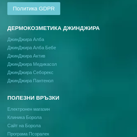
Политика GDPR
ДЕРМОКОЗМЕТИКА ДЖИНДЖИРА
ДжинДжира Алба
ДжинДжира Алба Бебе
ДжинДжира Актив
ДжинДжира Медикасол
ДжинДжира Себорекс
ДжинДжира Пантенол
ПОЛЕЗНИ ВРЪЗКИ
Електронен магазин
Клиника Борола
Сайт на Борола
Програма Псоралек