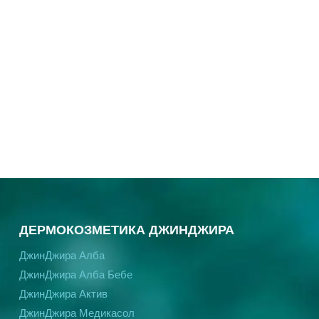
ДЕРМОКОЗМЕТИКА ДЖИНДЖИРА
ДжинДжира Алба
ДжинДжира Алба Бебе
ДжинДжира Актив
ДжинДжира Медикасол