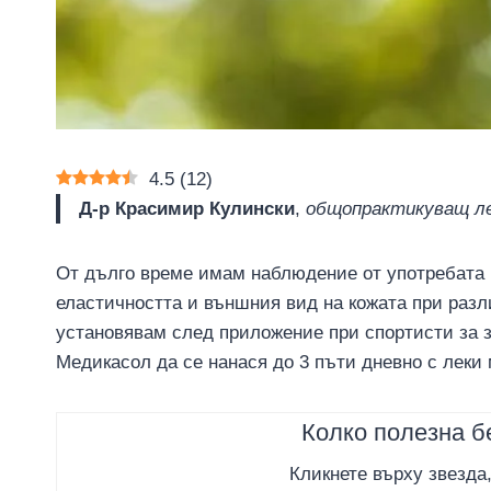
4.5
(
12
)
Д-р Красимир Кулински
,
общопрактикуващ ле
От дълго време имам наблюдение от употребата
еластичността и външния вид на кожата при раз
установявам след приложение при спортисти за 
Медикасол да се нанася до 3 пъти дневно с леки
Колко полезна б
Кликнете върху звезда