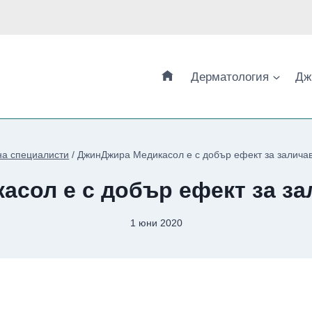
Дерматология
Дж
на специалисти
/
ДжинДжира Медикасол е с добър ефект за заличав
сол е с добър ефект за за
1 юни 2020