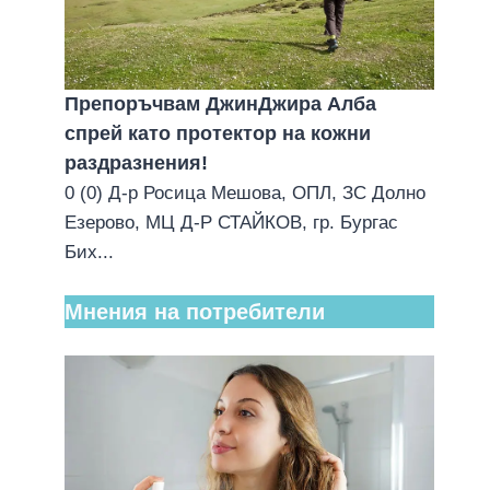
Препоръчвам ДжинДжира Алба
спрей като протектор на кожни
раздразнения!
0 (0) Д-р Росица Мешова, ОПЛ, ЗС Долно
Езерово, МЦ Д-Р СТАЙКОВ, гр. Бургас
Бих...
Мнения на потребители