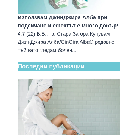
Използвам ДжинДжира Алба при
подсичане и ефектът е много добър!
4.7 (22) Б.Б., гр. Стара Загора Купувам
ДжинДжира Алба/GinGira Alba® редовно,
тъй като гледам болен...
Последни публикации