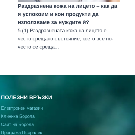
Раздразнена кожа на лицето – как да
я успокоим и кои продукти да
използваме за нуждите ѝ?
5 (1) Раздразнената кожа на лицето е
често срещано състояние, което все по-
често се среща...
ПОЛЕЗНИ ВРЪЗКИ
Електронен магазин
Клиника Борола
Сайт на Борола
Програма Псоралек