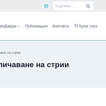
Търсене
за:
инДжира
Публикации
Контакти
Купи сега
ане на стрии
личаване на стрии