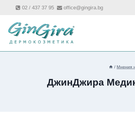
Към
02 / 437 37 95
office@gingira.bg
съдържанието
/
Мнения 
ДжинДжира Медика