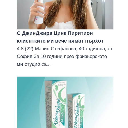
С ДжинДжира Цинк Пиритион
клиентките ми вече нямат пърхoт
4.8 (22) Мария Стефанова, 40-годишна, от
София За 10 години през фризьорското
ми студио са...
Смяна на цвета на кожата –
възможнa последица от ковид
5 април 2021