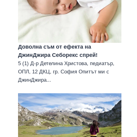
Доволна съм от ефекта на
ДжинДжира Себорекс спрей!
5 (1) Д-р Детелина Христова, педиатър,
ОПЛ, 12 ДКЦ, гр. София Опитът ми с
ДжинДжира...