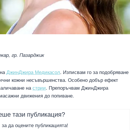
кар, гр. Пазарджик
 на
ДжинДжира Медикасол
. Изписвам го за подобряване
лични кожни несъвършенства. Особено добър ефект
заличаване на
стрии
. Препоръчвам ДжинДжира
 масажни движения до попиване.
еше тази публикация?
, за да оцените публикацията!